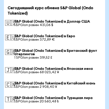
Сегодняшний курс обмена S&P Global (Ondo
Tokenized)
S&P Global (Ondo Tokenized) в Доллар США
🇺🇸
1 SPGIon равен 431,06 $
S&P Global (Ondo Tokenized) в Евро
🇪🇺
1 SPGIon равен 372,89 €
S&P Global (Ondo Tokenized) в Британский фунт
🇬🇧
стерлингов
1 SPGIon равен 319,52 £
S&P Global (Ondo Tokenized) в Японская иена
🇯🇵
1 SPGIon равен 68 023,42 ¥
S&P Global (Ondo Tokenized) в Китайский юань
🇨🇳
1 SPGIon равен 2 908,40 ¥
S&P Global (Ondo Tokenized) в Турецкая лира
🇹🇷
1 SPGIon равен 20 560,48 ₺