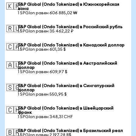
S&P Global (Ondo Tokenized) в Южнокорейская
🇰🇷
вона
1 SPGIon равен 606 885,02 ₩
S&P Global (Ondo Tokenized) в Российский рубль
🇷🇺
1 SPGIon равен 35 462,22 ₽
S&P Global (Ondo Tokenized) в Канадский доллар
🇨🇦
1 SPGIon равен 601,35 $
S&P Global (Ondo Tokenized) в Австралийский
🇦🇺
доллар
1 SPGIon равен 609,97 $
S&P Global (Ondo Tokenized) в Сингапурский
🇸🇬
доллар
1 SPGIon равен 550,95 $
S&P Global (Ondo Tokenized) в Швейцарский
🇨🇭
франк
1 SPGIon равен 348,31 CHF
S&P Global (Ondo Tokenized) в Бразильский реал
🇧🇷
1 SPGIon равен 2 197,28 R$