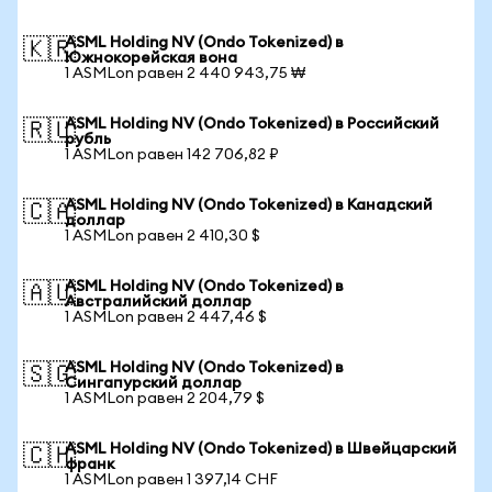
ASML Holding NV (Ondo Tokenized) в
🇰🇷
Южнокорейская вона
1 ASMLon равен 2 440 943,75 ₩
ASML Holding NV (Ondo Tokenized) в Российский
🇷🇺
рубль
1 ASMLon равен 142 706,82 ₽
ASML Holding NV (Ondo Tokenized) в Канадский
🇨🇦
доллар
1 ASMLon равен 2 410,30 $
ASML Holding NV (Ondo Tokenized) в
🇦🇺
Австралийский доллар
1 ASMLon равен 2 447,46 $
ASML Holding NV (Ondo Tokenized) в
🇸🇬
Сингапурский доллар
1 ASMLon равен 2 204,79 $
ASML Holding NV (Ondo Tokenized) в Швейцарский
🇨🇭
франк
1 ASMLon равен 1 397,14 CHF