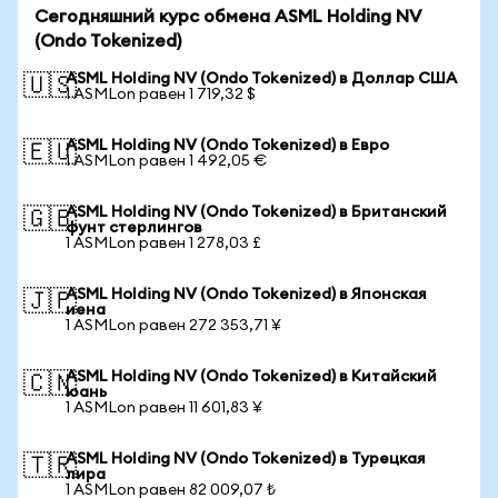
Сегодняшний курс обмена ASML Holding NV
(Ondo Tokenized)
ASML Holding NV (Ondo Tokenized) в Доллар США
🇺🇸
1 ASMLon равен 1 719,32 $
ASML Holding NV (Ondo Tokenized) в Евро
🇪🇺
1 ASMLon равен 1 492,05 €
ASML Holding NV (Ondo Tokenized) в Британский
🇬🇧
фунт стерлингов
1 ASMLon равен 1 278,03 £
ASML Holding NV (Ondo Tokenized) в Японская
🇯🇵
иена
1 ASMLon равен 272 353,71 ¥
ASML Holding NV (Ondo Tokenized) в Китайский
🇨🇳
юань
1 ASMLon равен 11 601,83 ¥
ASML Holding NV (Ondo Tokenized) в Турецкая
🇹🇷
лира
1 ASMLon равен 82 009,07 ₺