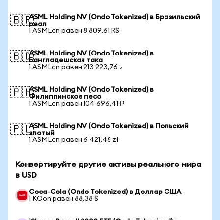
ASML Holding NV (Ondo Tokenized) в Бразильский
🇧🇷
реал
1 ASMLon равен 8 809,61 R$
ASML Holding NV (Ondo Tokenized) в
🇧🇩
Бангладешская така
1 ASMLon равен 213 223,76 ৳
ASML Holding NV (Ondo Tokenized) в
🇵🇭
Филиппинское песо
1 ASMLon равен 104 696,41 ₱
ASML Holding NV (Ondo Tokenized) в Польский
🇵🇱
злотый
1 ASMLon равен 6 421,48 zł
Конвертируйте другие активы реального мира
в USD
Coca-Cola (Ondo Tokenized) в Доллар США
1 KOon равен 88,38 $