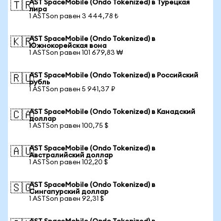
AST SpaceMobile (Ondo Tokenized) в Турецкая
🇹🇷
лира
1 ASTSon равен 3 444,78 ₺
AST SpaceMobile (Ondo Tokenized) в
🇰🇷
Южнокорейская вона
1 ASTSon равен 101 679,83 ₩
AST SpaceMobile (Ondo Tokenized) в Российский
🇷🇺
рубль
1 ASTSon равен 5 941,37 ₽
AST SpaceMobile (Ondo Tokenized) в Канадский
🇨🇦
доллар
1 ASTSon равен 100,75 $
AST SpaceMobile (Ondo Tokenized) в
🇦🇺
Австралийский доллар
1 ASTSon равен 102,20 $
AST SpaceMobile (Ondo Tokenized) в
🇸🇬
Сингапурский доллар
1 ASTSon равен 92,31 $