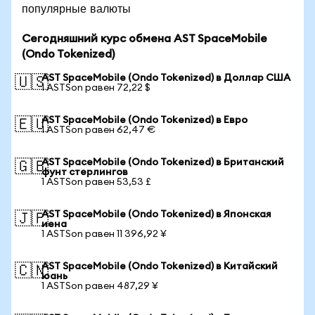
популярные валюты
Сегодняшний курс обмена AST SpaceMobile
(Ondo Tokenized)
AST SpaceMobile (Ondo Tokenized) в Доллар США
🇺🇸
1 ASTSon равен 72,22 $
AST SpaceMobile (Ondo Tokenized) в Евро
🇪🇺
1 ASTSon равен 62,47 €
AST SpaceMobile (Ondo Tokenized) в Британский
🇬🇧
фунт стерлингов
1 ASTSon равен 53,53 £
AST SpaceMobile (Ondo Tokenized) в Японская
🇯🇵
иена
1 ASTSon равен 11 396,92 ¥
AST SpaceMobile (Ondo Tokenized) в Китайский
🇨🇳
юань
1 ASTSon равен 487,29 ¥