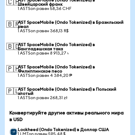
AST SpaceMobile (Ondo Tokenized) в
🇨🇭
Швейцарский франк
1 ASTSon равен 58,36 CHF
AST SpaceMobile (Ondo Tokenized) в Бразильский
🇧🇷
реал
1 ASTSon равен 368,13 R$
AST SpaceMobile (Ondo Tokenized) в
🇧🇩
Бангладешская така
1 ASTSon равен 8 913,27 ৳
AST SpaceMobile (Ondo Tokenized) в
🇵🇭
Филиппинское песо
1 ASTSon равен 4 384,20 ₱
AST SpaceMobile (Ondo Tokenized) в Польский
🇵🇱
злотый
1 ASTSon равен 268,31 zł
Конвертируйте другие активы реального мира
в USD
Lockheed (Ondo Tokenized) в Доллар США
1 LMTon равен 595,48 $