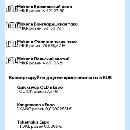
Maker в Бразильский реал
🇧🇷
1 MKR равен 6 431,27 R$
Maker в Бангладешская така
🇧🇩
1 MKR равен 156 153,76 ৳
Maker в Филиппинское песо
🇵🇭
1 MKR равен 76 585,57 ₱
Maker в Польский злотый
🇵🇱
1 MKR равен 4 691,03 zł
Конвертируйте другие криптовалюты в EUR
Quickswap OLD в Евро
1 QUICK равен 7,81 €
Kangamoon в Евро
1 KANG равен 0,00009551 €
Tokemak в Евро
1 TOKE равен 0,0305 €