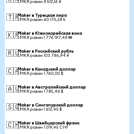
1 MKR равен 8 512,16 ¥
Maker в Турецкая лира
🇹🇷
1 MKR равен 60 175,28 ₺
Maker в Южнокорейская вона
🇰🇷
1 MKR равен 1 776 197,48 ₩
Maker в Российский рубль
🇷🇺
1 MKR равен 103 786,94 ₽
Maker в Канадский доллар
🇨🇦
1 MKR равен 1 760,00 $
Maker в Австралийский доллар
🇦🇺
1 MKR равен 1 785,46 $
Maker в Сингапурский доллар
🇸🇬
1 MKR равен 1 612,45 $
Maker в Швейцарский франк
🇨🇭
1 MKR равен 1 019,45 CHF