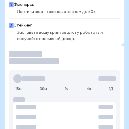
Фьючерсы
Лонг или шорт токенов с плечом до 50x.
Стейкинг
Заставьте вашу криптовалюту работать и
получайте пассивный доход.
Торговать
15м
30м
1ч
4ч
1Д