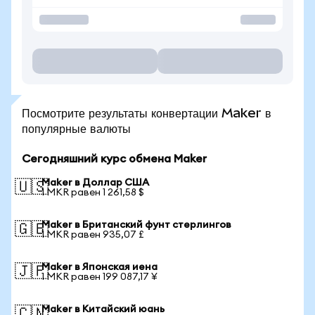
Посмотрите результаты конвертации Maker в
популярные валюты
Сегодняшний курс обмена Maker
Maker в Доллар США
🇺🇸
1 MKR равен 1 261,58 $
Maker в Британский фунт стерлингов
🇬🇧
1 MKR равен 935,07 £
Maker в Японская иена
🇯🇵
1 MKR равен 199 087,17 ¥
Maker в Китайский юань
🇨🇳