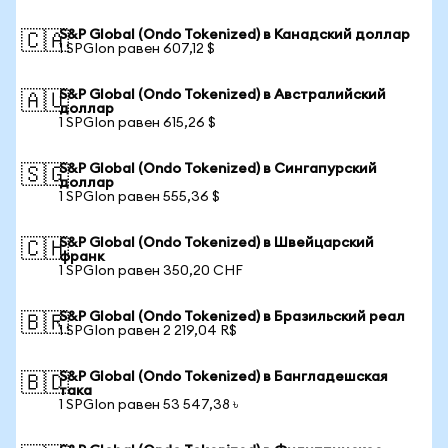
S&P Global (Ondo Tokenized) в Канадский доллар
🇨🇦
1 SPGIon равен 607,12 $
S&P Global (Ondo Tokenized) в Австралийский
🇦🇺
доллар
1 SPGIon равен 615,26 $
S&P Global (Ondo Tokenized) в Сингапурский
🇸🇬
доллар
1 SPGIon равен 555,36 $
S&P Global (Ondo Tokenized) в Швейцарский
🇨🇭
франк
1 SPGIon равен 350,20 CHF
S&P Global (Ondo Tokenized) в Бразильский реал
🇧🇷
1 SPGIon равен 2 219,04 R$
S&P Global (Ondo Tokenized) в Бангладешская
🇧🇩
така
1 SPGIon равен 53 547,38 ৳