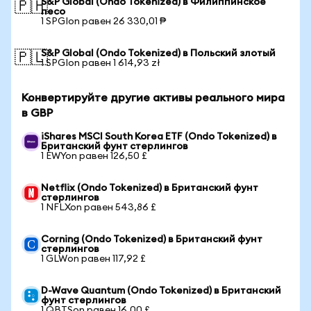
S&P Global (Ondo Tokenized) в Филиппинское
🇵🇭
песо
1 SPGIon равен 26 330,01 ₱
S&P Global (Ondo Tokenized) в Польский злотый
🇵🇱
1 SPGIon равен 1 614,93 zł
Конвертируйте другие активы реального мира
в GBP
iShares MSCI South Korea ETF (Ondo Tokenized) в
Британский фунт стерлингов
1 EWYon равен 126,50 £
Netflix (Ondo Tokenized) в Британский фунт
стерлингов
1 NFLXon равен 543,86 £
Corning (Ondo Tokenized) в Британский фунт
стерлингов
1 GLWon равен 117,92 £
D-Wave Quantum (Ondo Tokenized) в Британский
фунт стерлингов
1 QBTSon равен 16,00 £