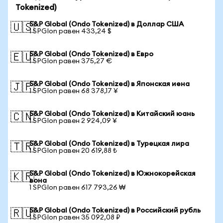
Tokenized)
S&P Global (Ondo Tokenized) в Доллар США
🇺🇸
1 SPGIon равен 433,24 $
S&P Global (Ondo Tokenized) в Евро
🇪🇺
1 SPGIon равен 375,27 €
S&P Global (Ondo Tokenized) в Японская иена
🇯🇵
1 SPGIon равен 68 378,17 ¥
S&P Global (Ondo Tokenized) в Китайский юань
🇨🇳
1 SPGIon равен 2 924,09 ¥
S&P Global (Ondo Tokenized) в Турецкая лира
🇹🇷
1 SPGIon равен 20 619,88 ₺
S&P Global (Ondo Tokenized) в Южнокорейская
🇰🇷
вона
1 SPGIon равен 617 793,26 ₩
S&P Global (Ondo Tokenized) в Российский рубль
🇷🇺
1 SPGIon равен 35 092,08 ₽