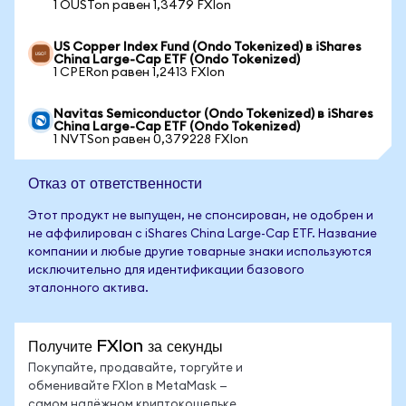
1 OUSTon равен 1,3479 FXIon
US Copper Index Fund (Ondo Tokenized) в iShares
China Large-Cap ETF (Ondo Tokenized)
1 CPERon равен 1,2413 FXIon
Navitas Semiconductor (Ondo Tokenized) в iShares
China Large-Cap ETF (Ondo Tokenized)
1 NVTSon равен 0,379228 FXIon
Отказ от ответственности
Этот продукт не выпущен, не спонсирован, не одобрен и
не аффилирован с iShares China Large-Cap ETF. Название
компании и любые другие товарные знаки используются
исключительно для идентификации базового
эталонного актива.
Получите FXIon за секунды
Покупайте, продавайте, торгуйте и
обменивайте FXIon в MetaMask —
самом надёжном криптокошельке.