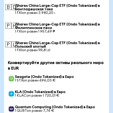
iShares China Large-Cap ETF (Ondo Tokenized) в
🇧🇩
Бангладешская така
1 FXIon равен 3 980,20 ৳
iShares China Large-Cap ETF (Ondo Tokenized) в
🇵🇭
Филиппинское песо
1 FXIon равен 1 957,69 ₱
iShares China Large-Cap ETF (Ondo Tokenized) в
🇵🇱
Польский злотый
1 FXIon равен 119,81 zł
Конвертируйте другие активы реального мира
в EUR
Seagate (Ondo Tokenized) в Евро
1 STXon равен 696,03 €
KLA (Ondo Tokenized) в Евро
1 KLACon равен 1 720,01 €
Quantum Computing (Ondo Tokenized) в Евро
1 QUBTon равен 7,76 €