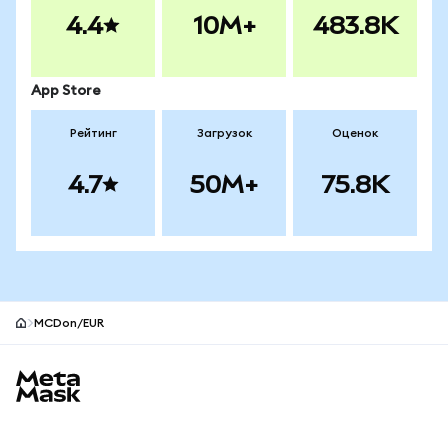
4.4
10M+
483.8K
App Store
Рейтинг
Загрузок
Оценок
4.7
50M+
75.8K
MCDon/EUR
Нижний колонтитул сайта MetaMask