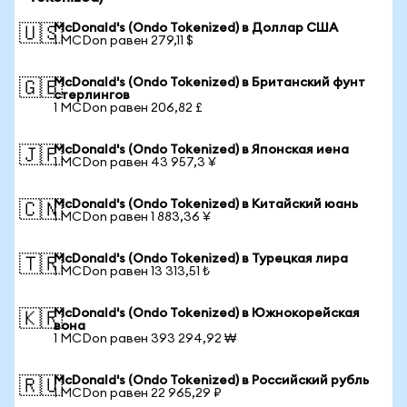
McDonald's (Ondo Tokenized) в Доллар США
🇺🇸
1 MCDon равен 279,11 $
McDonald's (Ondo Tokenized) в Британский фунт
🇬🇧
стерлингов
1 MCDon равен 206,82 £
McDonald's (Ondo Tokenized) в Японская иена
🇯🇵
1 MCDon равен 43 957,3 ¥
McDonald's (Ondo Tokenized) в Китайский юань
🇨🇳
1 MCDon равен 1 883,36 ¥
McDonald's (Ondo Tokenized) в Турецкая лира
🇹🇷
1 MCDon равен 13 313,51 ₺
McDonald's (Ondo Tokenized) в Южнокорейская
🇰🇷
вона
1 MCDon равен 393 294,92 ₩
McDonald's (Ondo Tokenized) в Российский рубль
🇷🇺
1 MCDon равен 22 965,29 ₽