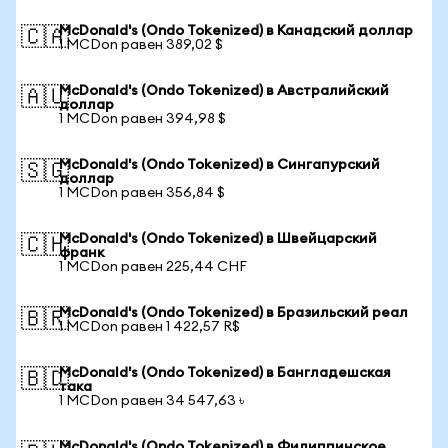
McDonald's (Ondo Tokenized) в Канадский доллар
🇨🇦
1 MCDon равен 389,02 $
McDonald's (Ondo Tokenized) в Австралийский
🇦🇺
доллар
1 MCDon равен 394,98 $
McDonald's (Ondo Tokenized) в Сингапурский
🇸🇬
доллар
1 MCDon равен 356,84 $
McDonald's (Ondo Tokenized) в Швейцарский
🇨🇭
франк
1 MCDon равен 225,44 CHF
McDonald's (Ondo Tokenized) в Бразильский реал
🇧🇷
1 MCDon равен 1 422,57 R$
McDonald's (Ondo Tokenized) в Бангладешская
🇧🇩
така
1 MCDon равен 34 547,63 ৳
McDonald's (Ondo Tokenized) в Филиппинское