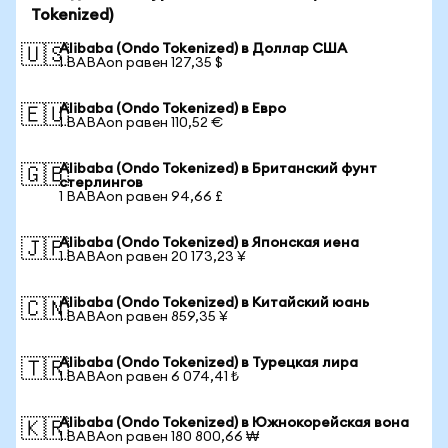
Tokenized)
Alibaba (Ondo Tokenized) в Доллар США
🇺🇸
1 BABAon равен 127,35 $
Alibaba (Ondo Tokenized) в Евро
🇪🇺
1 BABAon равен 110,52 €
Alibaba (Ondo Tokenized) в Британский фунт
🇬🇧
стерлингов
1 BABAon равен 94,66 £
Alibaba (Ondo Tokenized) в Японская иена
🇯🇵
1 BABAon равен 20 173,23 ¥
Alibaba (Ondo Tokenized) в Китайский юань
🇨🇳
1 BABAon равен 859,35 ¥
Alibaba (Ondo Tokenized) в Турецкая лира
🇹🇷
1 BABAon равен 6 074,41 ₺
Alibaba (Ondo Tokenized) в Южнокорейская вона
🇰🇷
1 BABAon равен 180 800,66 ₩