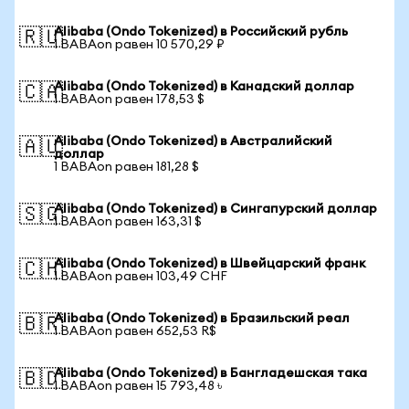
Alibaba (Ondo Tokenized) в Российский рубль
🇷🇺
1 BABAon равен 10 570,29 ₽
Alibaba (Ondo Tokenized) в Канадский доллар
🇨🇦
1 BABAon равен 178,53 $
Alibaba (Ondo Tokenized) в Австралийский
🇦🇺
доллар
1 BABAon равен 181,28 $
Alibaba (Ondo Tokenized) в Сингапурский доллар
🇸🇬
1 BABAon равен 163,31 $
Alibaba (Ondo Tokenized) в Швейцарский франк
🇨🇭
1 BABAon равен 103,49 CHF
Alibaba (Ondo Tokenized) в Бразильский реал
🇧🇷
1 BABAon равен 652,53 R$
Alibaba (Ondo Tokenized) в Бангладешская така
🇧🇩
1 BABAon равен 15 793,48 ৳