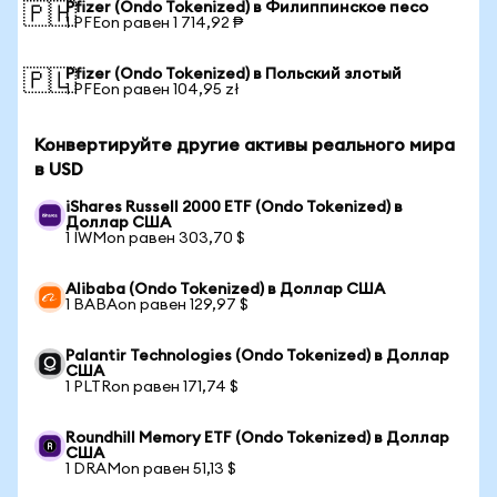
Pfizer (Ondo Tokenized) в Филиппинское песо
🇵🇭
1 PFEon равен 1 714,92 ₱
Pfizer (Ondo Tokenized) в Польский злотый
🇵🇱
1 PFEon равен 104,95 zł
Конвертируйте другие активы реального мира
в USD
iShares Russell 2000 ETF (Ondo Tokenized) в
Доллар США
1 IWMon равен 303,70 $
Alibaba (Ondo Tokenized) в Доллар США
1 BABAon равен 129,97 $
Palantir Technologies (Ondo Tokenized) в Доллар
США
1 PLTRon равен 171,74 $
Roundhill Memory ETF (Ondo Tokenized) в Доллар
США
1 DRAMon равен 51,13 $