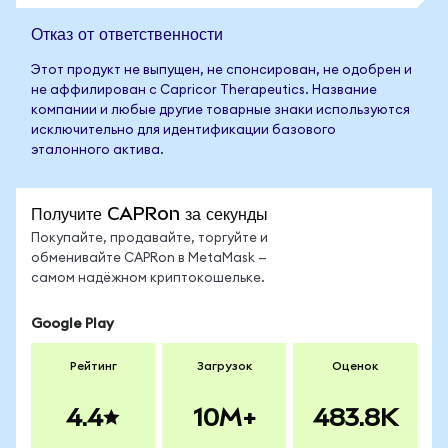
Отказ от ответственности
Этот продукт не выпущен, не спонсирован, не одобрен и
не аффилирован с Capricor Therapeutics. Название
компании и любые другие товарные знаки используются
исключительно для идентификации базового
эталонного актива.
Получите CAPRon за секунды
Покупайте, продавайте, торгуйте и
обменивайте CAPRon в MetaMask —
самом надёжном криптокошельке.
Google Play
Рейтинг
Загрузок
Оценок
4.4
10M+
483.8K