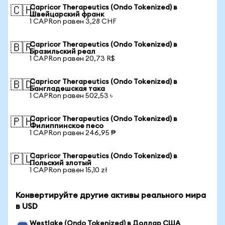
Capricor Therapeutics (Ondo Tokenized) в
🇨🇭
Швейцарский франк
1 CAPRon равен 3,28 CHF
Capricor Therapeutics (Ondo Tokenized) в
🇧🇷
Бразильский реал
1 CAPRon равен 20,73 R$
Capricor Therapeutics (Ondo Tokenized) в
🇧🇩
Бангладешская така
1 CAPRon равен 502,53 ৳
Capricor Therapeutics (Ondo Tokenized) в
🇵🇭
Филиппинское песо
1 CAPRon равен 246,95 ₱
Capricor Therapeutics (Ondo Tokenized) в
🇵🇱
Польский злотый
1 CAPRon равен 15,10 zł
Конвертируйте другие активы реального мира
в USD
Westlake (Ondo Tokenized) в Доллар США