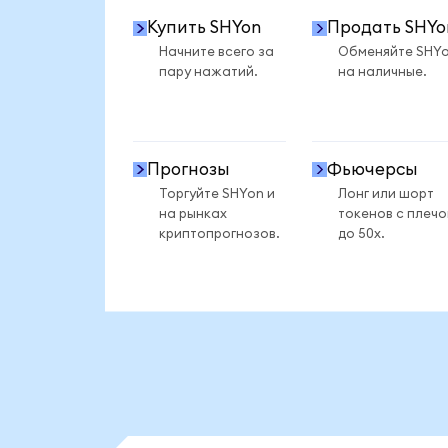
Купить SHYon
Продать SHYo
Начните всего за
Обменяйте SHY
пару нажатий.
на наличные.
Прогнозы
Фьючерсы
Торгуйте SHYon и
Лонг или шорт
на рынках
токенов с плеч
криптопрогнозов.
до 50x.