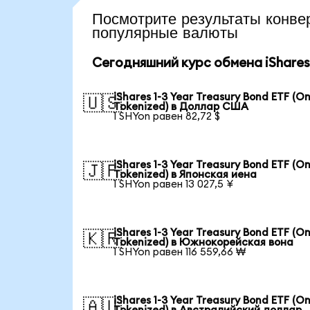
Посмотрите результаты кон
популярные валюты
Сегодняшний курс обмена iShares 1
iShares 1-3 Year Treasury Bond ETF (O
🇺🇸
Tokenized) в Доллар США
1 SHYon равен 82,72 $
iShares 1-3 Year Treasury Bond ETF (O
🇯🇵
Tokenized) в Японская иена
1 SHYon равен 13 027,5 ¥
iShares 1-3 Year Treasury Bond ETF (O
🇰🇷
Tokenized) в Южнокорейская вона
1 SHYon равен 116 559,66 ₩
iShares 1-3 Year Treasury Bond ETF (O
🇦🇺