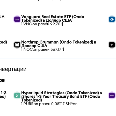
США
Vanguard Real Estate ETF (Ondo
Tokenized) в Доллар США
1 VNQon равен 99,70 $
zed)
Northrop Grumman (Ondo Tokenized) в
Доллар США
1 NOCon равен 567,17 $
нвертации
ов
 1-3
Hyperliquid Strategies (Ondo Tokenized) в
ed)
iShares 1-3 Year Treasury Bond ETF (Ondo
Tokenized)
1 PURRon равен 0,081117 SHYon