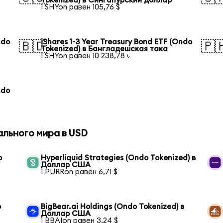
Tokenized) в Сингапурский доллар
1 SHYon равен 105,76 $
ndo
iShares 1-3 Year Treasury Bond ETF (Ondo
🇧🇩
🇵
Tokenized) в Бангладешская така
1 SHYon равен 10 238,78 ৳
ndo
ального мира в USD
р
Hyperliquid Strategies (Ondo Tokenized) в
Доллар США
1 PURRon равен 6,71 $
р
BigBear.ai Holdings (Ondo Tokenized) в
Доллар США
1 BBAIon равен 3,24 $