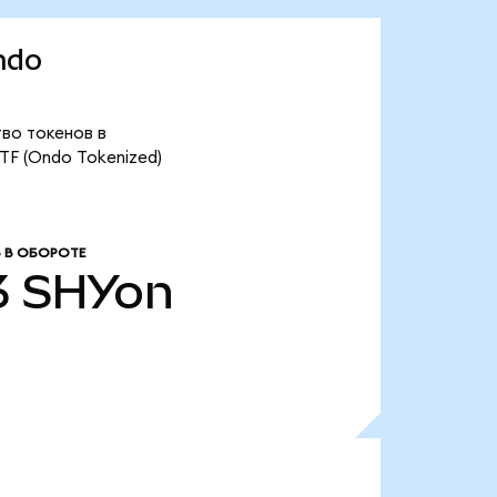
ndo
тво токенов в
ETF (Ondo Tokenized)
 В ОБОРОТЕ
3
SHYon