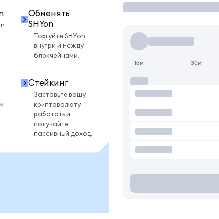
n
Обменять
SHYon
on
Торгуйте SHYon
внутри и между
блокчейнами.
15м
30м
Стейкинг
Заставьте вашу
ом
криптовалюту
работать и
получайте
пассивный доход.