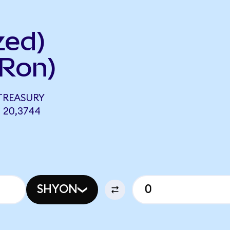
zed)
Ron)
 TREASURY
 20,3744
SHYON