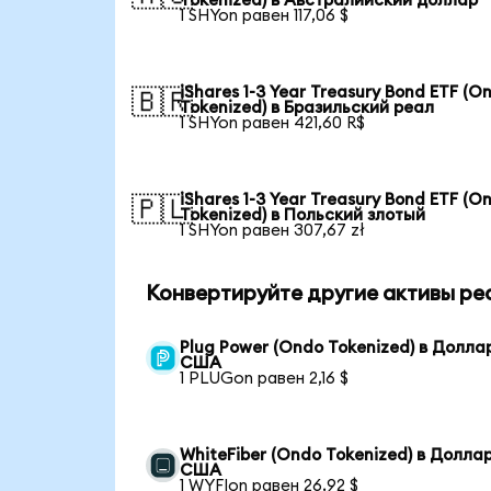
Tokenized) в Австралийский доллар
1 SHYon равен 117,06 $
iShares 1-3 Year Treasury Bond ETF (O
🇧🇷
Tokenized) в Бразильский реал
1 SHYon равен 421,60 R$
iShares 1-3 Year Treasury Bond ETF (O
🇵🇱
Tokenized) в Польский злотый
1 SHYon равен 307,67 zł
Конвертируйте другие активы ре
Plug Power (Ondo Tokenized) в Долла
США
1 PLUGon равен 2,16 $
WhiteFiber (Ondo Tokenized) в Долла
США
1 WYFIon равен 26,92 $