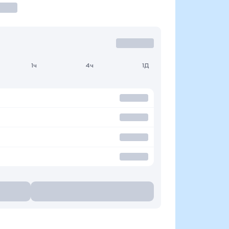
1ч
4ч
1Д