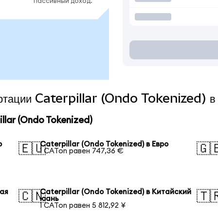
пассивный доход.
ертации Caterpillar (Ondo Tokenized) в
lar (Ondo Tokenized)
р
Caterpillar (Ondo Tokenized) в Евро
🇪🇺
🇬
1 CATon равен 747,36 €
кая
Caterpillar (Ondo Tokenized) в Китайский
🇨🇳
🇹
юань
1 CATon равен 5 812,92 ¥