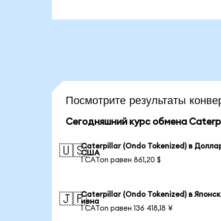
Посмотрите результаты конв
Сегодняшний курс обмена Caterpil
Caterpillar (Ondo Tokenized) в Долла
🇺🇸
США
1 CATon равен 861,20 $
Caterpillar (Ondo Tokenized) в Японс
🇯🇵
иена
1 CATon равен 136 418,18 ¥