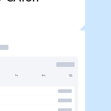
1ч
4ч
1Д