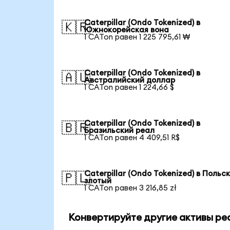
Caterpillar (Ondo Tokenized) в
🇰🇷
Южнокорейская вона
1 CATon равен 1 225 795,61 ₩
Caterpillar (Ondo Tokenized) в
🇦🇺
Австралийский доллар
1 CATon равен 1 224,66 $
Caterpillar (Ondo Tokenized) в
🇧🇷
Бразильский реал
1 CATon равен 4 409,51 R$
Caterpillar (Ondo Tokenized) в Польс
🇵🇱
злотый
1 CATon равен 3 216,85 zł
Конвертируйте другие активы ре