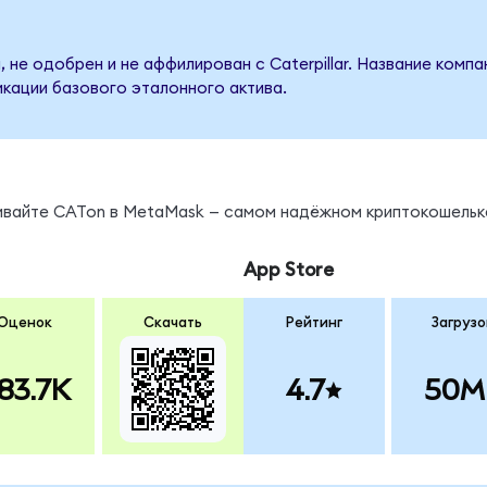
 не одобрен и не аффилирован с Caterpillar. Название компа
кации базового эталонного актива.
нивайте CATon в MetaMask — самом надёжном криптокошельк
App Store
Оценок
Скачать
Рейтинг
Загрузо
83.7K
4.7
50M