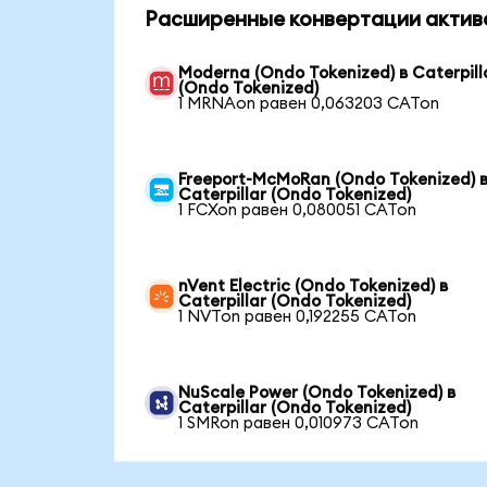
Расширенные конвертации актив
Moderna (Ondo Tokenized) в Caterpill
(Ondo Tokenized)
1 MRNAon равен 0,063203 CATon
Freeport-McMoRan (Ondo Tokenized) 
Caterpillar (Ondo Tokenized)
1 FCXon равен 0,080051 CATon
nVent Electric (Ondo Tokenized) в
Caterpillar (Ondo Tokenized)
1 NVTon равен 0,192255 CATon
NuScale Power (Ondo Tokenized) в
Caterpillar (Ondo Tokenized)
1 SMRon равен 0,010973 CATon