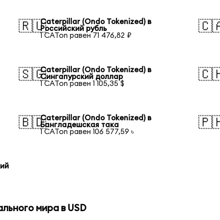
Caterpillar (Ondo Tokenized) в
🇷🇺
🇨
Российский рубль
1 CATon равен 71 476,82 ₽
Caterpillar (Ondo Tokenized) в
🇸🇬
🇨
Сингапурский доллар
1 CATon равен 1 105,35 $
Caterpillar (Ondo Tokenized) в
🇧🇩
🇵
Бангладешская така
1 CATon равен 106 577,59 ৳
кий
ального мира в USD