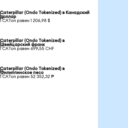
Caterpillar (Ondo Tokenized) в Канадский

доллар
1 CATon равен 1 206,98 $
Caterpillar (Ondo Tokenized) в

Швейцарский франк
1 CATon равен 699,55 CHF
Caterpillar (Ondo Tokenized) в

Филиппинское песо
1 CATon равен 52 352,32 ₱