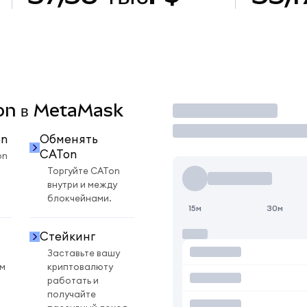
Ton в MetaMask
Торговать
on
Обменять
CATon
on
Торгуйте CATon
внутри и между
блокчейнами.
15м
30м
Стейкинг
Заставьте вашу
ом
криптовалюту
работать и
получайте