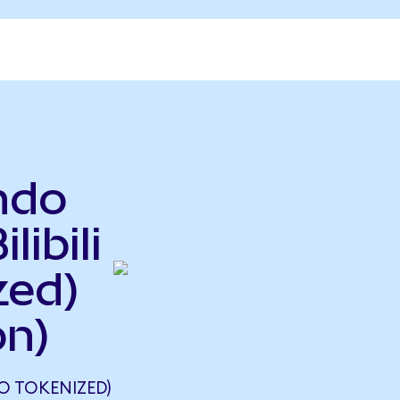
Ondo
libili
zed)
on)
O TOKENIZED)