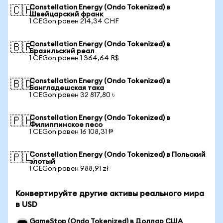
Constellation Energy (Ondo Tokenized) в
🇨🇭
Швейцарский франк
1 CEGon равен 214,34 CHF
Constellation Energy (Ondo Tokenized) в
🇧🇷
Бразильский реал
1 CEGon равен 1 364,64 R$
Constellation Energy (Ondo Tokenized) в
🇧🇩
Бангладешская така
1 CEGon равен 32 817,80 ৳
Constellation Energy (Ondo Tokenized) в
🇵🇭
Филиппинское песо
1 CEGon равен 16 108,31 ₱
Constellation Energy (Ondo Tokenized) в Польский
🇵🇱
злотый
1 CEGon равен 988,91 zł
Конвертируйте другие активы реального мира
в USD
GameStop (Ondo Tokenized) в Доллар США