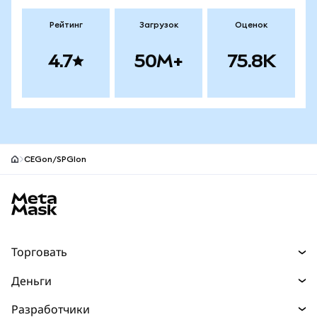
Рейтинг
Загрузок
Оценок
4.7
50M+
75.8K
CEGon/SPGIon
Нижний колонтитул сайта MetaMask
Торговать
Торговля
Деньги
Swaps
Покупайте
Разработчики