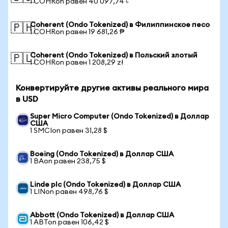
1 COHRon равен 40 097,74 ৳
Coherent (Ondo Tokenized) в Филиппинское песо
🇵🇭
1 COHRon равен 19 681,26 ₱
Coherent (Ondo Tokenized) в Польский злотый
🇵🇱
1 COHRon равен 1 208,29 zł
Конвертируйте другие активы реального мира
в USD
Super Micro Computer (Ondo Tokenized) в Доллар
США
1 SMCIon равен 31,28 $
Boeing (Ondo Tokenized) в Доллар США
1 BAon равен 238,75 $
Linde plc (Ondo Tokenized) в Доллар США
1 LINon равен 498,76 $
Abbott (Ondo Tokenized) в Доллар США
1 ABTon равен 106,42 $