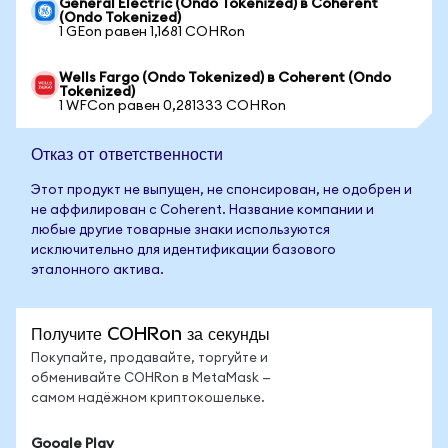
General Electric (Ondo Tokenized) в Coherent
(Ondo Tokenized)
1 GEon равен 1,1681 COHRon
Wells Fargo (Ondo Tokenized) в Coherent (Ondo
Tokenized)
1 WFCon равен 0,281333 COHRon
Отказ от ответственности
Этот продукт не выпущен, не спонсирован, не одобрен и
не аффилирован с Coherent. Название компании и
любые другие товарные знаки используются
исключительно для идентификации базового
эталонного актива.
Получите COHRon за секунды
Покупайте, продавайте, торгуйте и
обменивайте COHRon в MetaMask —
самом надёжном криптокошельке.
Google Play