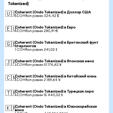
Tokenized)
Coherent (Ondo Tokenized) в Доллар США
🇺🇸
1 COHRon равен 324,42 $
Coherent (Ondo Tokenized) в Евро
🇪🇺
1 COHRon равен 280,91 €
Coherent (Ondo Tokenized) в Британский фунт
🇬🇧
стерлингов
1 COHRon равен 241,02 £
Coherent (Ondo Tokenized) в Японская иена
🇯🇵
1 COHRon равен 51 174,62 ¥
Coherent (Ondo Tokenized) в Китайский юань
🇨🇳
1 COHRon равен 2 189,64 ¥
Coherent (Ondo Tokenized) в Турецкая лира
🇹🇷
1 COHRon равен 15 440,02 ₺
Coherent (Ondo Tokenized) в Южнокорейская
🇰🇷
вона