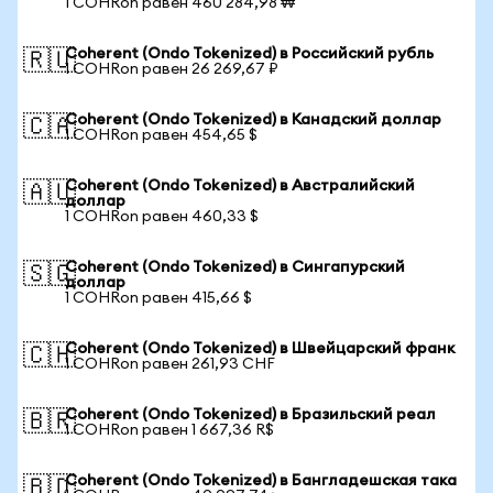
1 COHRon равен 460 284,98 ₩
Coherent (Ondo Tokenized) в Российский рубль
🇷🇺
1 COHRon равен 26 269,67 ₽
Coherent (Ondo Tokenized) в Канадский доллар
🇨🇦
1 COHRon равен 454,65 $
Coherent (Ondo Tokenized) в Австралийский
🇦🇺
доллар
1 COHRon равен 460,33 $
Coherent (Ondo Tokenized) в Сингапурский
🇸🇬
доллар
1 COHRon равен 415,66 $
Coherent (Ondo Tokenized) в Швейцарский франк
🇨🇭
1 COHRon равен 261,93 CHF
Coherent (Ondo Tokenized) в Бразильский реал
🇧🇷
1 COHRon равен 1 667,36 R$
Coherent (Ondo Tokenized) в Бангладешская така
🇧🇩