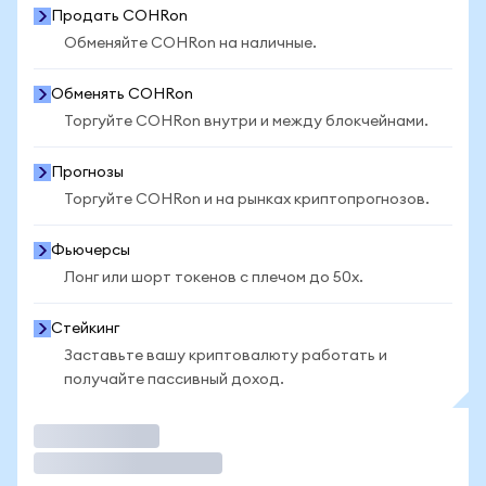
Продать COHRon
Обменяйте COHRon на наличные.
Обменять COHRon
Торгуйте COHRon внутри и между блокчейнами.
Прогнозы
Торгуйте COHRon и на рынках криптопрогнозов.
Фьючерсы
Лонг или шорт токенов с плечом до 50x.
Стейкинг
Заставьте вашу криптовалюту работать и
получайте пассивный доход.
Торговать