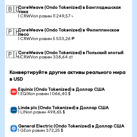
CoreWeave (Ondo Tokenized) в Бангладешская
🇧🇩
така
1 CRWVon равен 11 249,57 ৳
CoreWeave (Ondo Tokenized) в Филиппинское
🇵🇭
песо
1 CRWVon равен 5 533,26 ₱
CoreWeave (Ondo Tokenized) в Польский злотый
🇵🇱
1 CRWVon равен 338,64 zł
Конвертируйте другие активы реального мира
в USD
Equinix (Ondo Tokenized) в Доллар США
1 EQIXon равен 1 066,40 $
Linde plc (Ondo Tokenized) в Доллар США
1 LINon равен 498,65 $
General Electric (Ondo Tokenized) в Доллар США
1 GEon равен 372,25 $