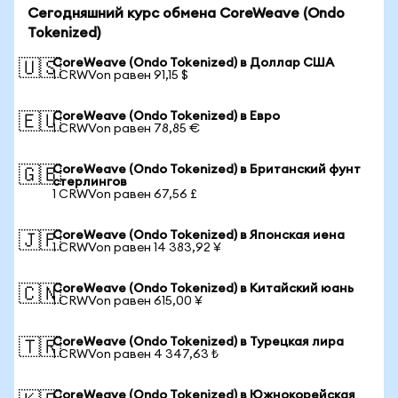
Сегодняшний курс обмена CoreWeave (Ondo
Tokenized)
CoreWeave (Ondo Tokenized) в Доллар США
🇺🇸
1 CRWVon равен 91,15 $
CoreWeave (Ondo Tokenized) в Евро
🇪🇺
1 CRWVon равен 78,85 €
CoreWeave (Ondo Tokenized) в Британский фунт
🇬🇧
стерлингов
1 CRWVon равен 67,56 £
CoreWeave (Ondo Tokenized) в Японская иена
🇯🇵
1 CRWVon равен 14 383,92 ¥
CoreWeave (Ondo Tokenized) в Китайский юань
🇨🇳
1 CRWVon равен 615,00 ¥
CoreWeave (Ondo Tokenized) в Турецкая лира
🇹🇷
1 CRWVon равен 4 347,63 ₺
CoreWeave (Ondo Tokenized) в Южнокорейская