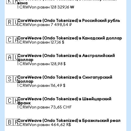
🇰🇷
вона
1 CRWVon равен 128 329,16 ₩
CoreWeave (Ondo Tokenized) в Российский рубль
🇷🇺
1 CRWVon равен 7 498,54 ₽
CoreWeave (Ondo Tokenized) в Канадский доллар
🇨🇦
1 CRWVon равен 127,16 $
CoreWeave (Ondo Tokenized) в Австралийский
🇦🇺
доллар
1 CRWVon равен 128,98 $
CoreWeave (Ondo Tokenized) в Сингапурский
🇸🇬
доллар
1 CRWVon равен 116,49 $
CoreWeave (Ondo Tokenized) в Швейцарский
🇨🇭
франк
1 CRWVon равен 73,65 CHF
CoreWeave (Ondo Tokenized) в Бразильский реал
🇧🇷
1 CRWVon равен 464,62 R$