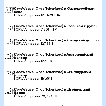
CoreWeave (Ondo Tokenized) в Южнокорейская
🇰🇷
вона
1 CRWVon равен 128 498,13 ₩
CoreWeave (Ondo Tokenized) в Российский рубль
🇷🇺
1 CRWVon равен 7 508,41 ₽
CoreWeave (Ondo Tokenized) в Канадский доллар
🇨🇦
1 CRWVon равен 127,33 $
CoreWeave (Ondo Tokenized) в Австралийский
🇦🇺
доллар
1 CRWVon равен 129,15 $
CoreWeave (Ondo Tokenized) в Сингапурский
🇸🇬
доллар
1 CRWVon равен 116,65 $
CoreWeave (Ondo Tokenized) в Швейцарский
🇨🇭
франк
1 CRWVon равен 73,75 CHF