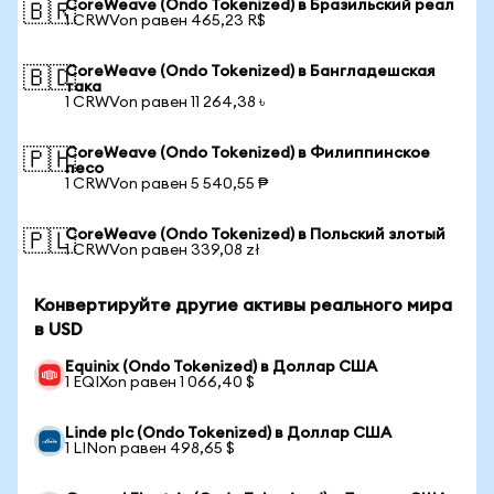
CoreWeave (Ondo Tokenized) в Бразильский реал
🇧🇷
1 CRWVon равен 465,23 R$
CoreWeave (Ondo Tokenized) в Бангладешская
🇧🇩
така
1 CRWVon равен 11 264,38 ৳
CoreWeave (Ondo Tokenized) в Филиппинское
🇵🇭
песо
1 CRWVon равен 5 540,55 ₱
CoreWeave (Ondo Tokenized) в Польский злотый
🇵🇱
1 CRWVon равен 339,08 zł
Конвертируйте другие активы реального мира
в USD
Equinix (Ondo Tokenized) в Доллар США
1 EQIXon равен 1 066,40 $
Linde plc (Ondo Tokenized) в Доллар США
1 LINon равен 498,65 $