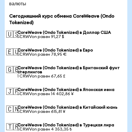
валюты
Сегодняшний курс обмена CoreWeave (Ondo
Tokenized)
CoreWeave (Ondo Tokenized) в Доллар США
🇺🇸
1 CRWVon равен 91,27 $
CoreWeave (Ondo Tokenized) в Евро
🇪🇺
1 CRWVon равен 78,95 €
CoreWeave (Ondo Tokenized) в Британский фунт
🇬🇧
стерлингов
1 CRWVon равен 67,65 £
CoreWeave (Ondo Tokenized) в Японская иена
🇯🇵
1 CRWVon равен 14 402,86 ¥
CoreWeave (Ondo Tokenized) в Китайский юань
🇨🇳
1 CRWVon равен 615,81 ¥
CoreWeave (Ondo Tokenized) в Турецкая лира
🇹🇷
1 CRWVon равен 4 353,35 ₺