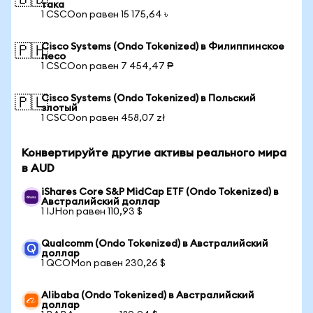
🇧🇩
така
1 CSCOon равен 15 175,64 ৳
Cisco Systems (Ondo Tokenized) в Филиппинское
🇵🇭
песо
1 CSCOon равен 7 454,47 ₱
Cisco Systems (Ondo Tokenized) в Польский
🇵🇱
злотый
1 CSCOon равен 458,07 zł
Конвертируйте другие активы реального мира
в AUD
iShares Core S&P MidCap ETF (Ondo Tokenized) в
Австралийский доллар
1 IJHon равен 110,93 $
Qualcomm (Ondo Tokenized) в Австралийский
доллар
1 QCOMon равен 230,26 $
Alibaba (Ondo Tokenized) в Австралийский
доллар