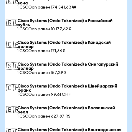
🇰🇷
вона
1 CSCOon равен 174 541,63 ₩
Cisco Systems (Ondo Tokenized) в Российский
🇷🇺
рубль
1 CSCOon равен 10 177,62 ₽
Cisco Systems (Ondo Tokenized) в Канадский
🇨🇦
доллар
1 CSCOon равен 171,86 $
Cisco Systems (Ondo Tokenized) в Сингапурский
🇸🇬
доллар
1 CSCOon равен 157,39 $
Cisco Systems (Ondo Tokenized) в Швейцарский
🇨🇭
франк
1 CSCOon равен 99,61 CHF
Cisco Systems (Ondo Tokenized) в Бразильский
🇧🇷
реал
1 CSCOon равен 627,87 R$
Cisco Systems (Ondo Tokenized) в Бангладешская