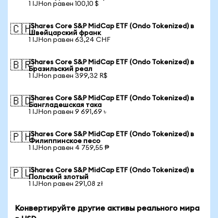
1 IJHon равен 100,10 $
iShares Core S&P MidCap ETF (Ondo Tokenized) в
🇨🇭
Швейцарский франк
1 IJHon равен 63,24 CHF
iShares Core S&P MidCap ETF (Ondo Tokenized) в
🇧🇷
Бразильский реал
1 IJHon равен 399,32 R$
iShares Core S&P MidCap ETF (Ondo Tokenized) в
🇧🇩
Бангладешская така
1 IJHon равен 9 691,69 ৳
iShares Core S&P MidCap ETF (Ondo Tokenized) в
🇵🇭
Филиппинское песо
1 IJHon равен 4 759,55 ₱
iShares Core S&P MidCap ETF (Ondo Tokenized) в
🇵🇱
Польский злотый
1 IJHon равен 291,08 zł
Конвертируйте другие активы реального мира