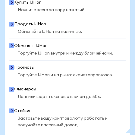
Купить IJHon
Начните всего за пару нажатий.
Продать IJHon
Обменяйте IJHon на наличные.
Обменять IJHon
Торгуйте IJHon внутри и между блокчейнами.
Прогнозы
Торгуйте IJHon и на рынках криптопрогнозов.
Фьючерсы
Лонг или шорт токенов с плечом до 50x.
Стейкинг
Заставьте вашу криптовалюту работать и
получайте пассивный доход.