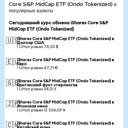
Core S&P MidCap ETF (Ondo Tokenized) в
популярные валюты
Сегодняшний курс обмена iShares Core S&P
MidCap ETF (Ondo Tokenized)
iShares Core S&P MidCap ETF (Ondo Tokenized) в
🇺🇸
Доллар США
1 IJHon равен 78,30 $
iShares Core S&P MidCap ETF (Ondo Tokenized) в
🇪🇺
Евро
1 IJHon равен 67,71 €
iShares Core S&P MidCap ETF (Ondo Tokenized) в
🇬🇧
Британский фунт стерлингов
1 IJHon равен 58,01 £
iShares Core S&P MidCap ETF (Ondo Tokenized) в
🇯🇵
Японская иена
1 IJHon равен 12 336,59 ¥
iShares Core S&P MidCap ETF (Ondo Tokenized) в
🇨🇳
Китайский юань