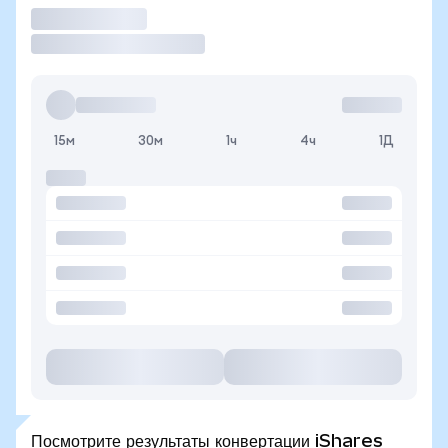
Торговать
15м
30м
1ч
4ч
1Д
Посмотрите результаты конвертации iShares