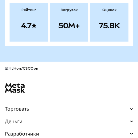
Рейтинг
Загрузок
Оценок
4.7
50M+
75.8K
IJHon/CSCOon
Нижний колонтитул сайта MetaMask
Торговать
Торговля
Деньги
Swaps
Покупайте
Разработчики
Прогнозы
НОВИНКА