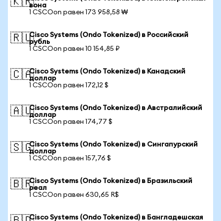
🇰🇷
вона
1 CSCOon равен 173 958,58 ₩
Cisco Systems (Ondo Tokenized) в Российский
🇷🇺
рубль
1 CSCOon равен 10 154,85 ₽
Cisco Systems (Ondo Tokenized) в Канадский
🇨🇦
доллар
1 CSCOon равен 172,12 $
Cisco Systems (Ondo Tokenized) в Австралийский
🇦🇺
доллар
1 CSCOon равен 174,77 $
Cisco Systems (Ondo Tokenized) в Сингапурский
🇸🇬
доллар
1 CSCOon равен 157,76 $
Cisco Systems (Ondo Tokenized) в Бразильский
🇧🇷
реал
1 CSCOon равен 630,65 R$
Cisco Systems (Ondo Tokenized) в Бангладешская