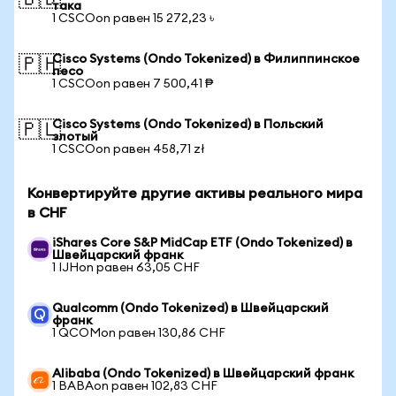
🇧🇩
така
1 CSCOon равен 15 272,23 ৳
Cisco Systems (Ondo Tokenized) в Филиппинское
🇵🇭
песо
1 CSCOon равен 7 500,41 ₱
Cisco Systems (Ondo Tokenized) в Польский
🇵🇱
злотый
1 CSCOon равен 458,71 zł
Конвертируйте другие активы реального мира
в CHF
iShares Core S&P MidCap ETF (Ondo Tokenized) в
Швейцарский франк
1 IJHon равен 63,05 CHF
Qualcomm (Ondo Tokenized) в Швейцарский
франк
1 QCOMon равен 130,86 CHF
Alibaba (Ondo Tokenized) в Швейцарский франк
1 BABAon равен 102,83 CHF