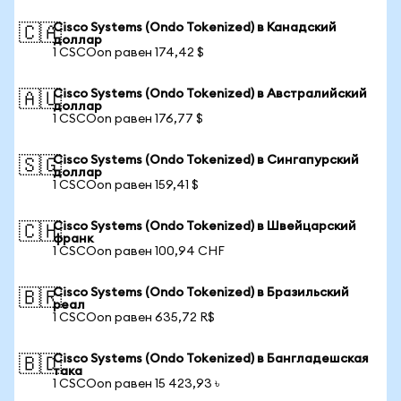
Cisco Systems (Ondo Tokenized) в Канадский
🇨🇦
доллар
1 CSCOon равен 174,42 $
Cisco Systems (Ondo Tokenized) в Австралийский
🇦🇺
доллар
1 CSCOon равен 176,77 $
Cisco Systems (Ondo Tokenized) в Сингапурский
🇸🇬
доллар
1 CSCOon равен 159,41 $
Cisco Systems (Ondo Tokenized) в Швейцарский
🇨🇭
франк
1 CSCOon равен 100,94 CHF
Cisco Systems (Ondo Tokenized) в Бразильский
🇧🇷
реал
1 CSCOon равен 635,72 R$
Cisco Systems (Ondo Tokenized) в Бангладешская
🇧🇩
така
1 CSCOon равен 15 423,93 ৳