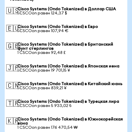
Cisco Systems (Ondo Tokenized) в Доллар США
🇺🇸
1 CSCOon равен 124,37 $
Cisco Systems (Ondo Tokenized) в Евро
🇪🇺
1 CSCOon равен 107,94 €
Cisco Systems (Ondo Tokenized) в Британский
🇬🇧
фунт стерлингов
1 CSCOon равен 92,48 £
Cisco Systems (Ondo Tokenized) в Японская иена
🇯🇵
1 CSCOon равен 19 701,15 ¥
Cisco Systems (Ondo Tokenized) в Китайский юань
🇨🇳
1 CSCOon равен 839,21 ¥
Cisco Systems (Ondo Tokenized) в Турецкая лира
🇹🇷
1 CSCOon равен 5 933,02 ₺
Cisco Systems (Ondo Tokenized) в Южнокорейская
🇰🇷
вона
1 CSCOon равен 176 470,54 ₩