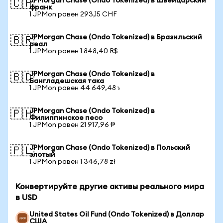
JPMorgan Chase (Ondo Tokenized) в Швейцарский
🇨🇭
франк
1 JPMon равен 293,15 CHF
JPMorgan Chase (Ondo Tokenized) в Бразильский
🇧🇷
реал
1 JPMon равен 1 848,40 R$
JPMorgan Chase (Ondo Tokenized) в
🇧🇩
Бангладешская така
1 JPMon равен 44 649,48 ৳
JPMorgan Chase (Ondo Tokenized) в
🇵🇭
Филиппинское песо
1 JPMon равен 21 917,96 ₱
JPMorgan Chase (Ondo Tokenized) в Польский
🇵🇱
злотый
1 JPMon равен 1 346,78 zł
Конвертируйте другие активы реального мира
в USD
United States Oil Fund (Ondo Tokenized) в Доллар
США