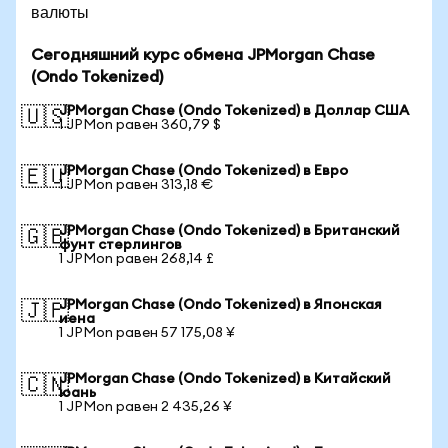
валюты
Сегодняшний курс обмена JPMorgan Chase
(Ondo Tokenized)
JPMorgan Chase (Ondo Tokenized) в Доллар США
🇺🇸
1 JPMon равен 360,79 $
JPMorgan Chase (Ondo Tokenized) в Евро
🇪🇺
1 JPMon равен 313,18 €
JPMorgan Chase (Ondo Tokenized) в Британский
🇬🇧
фунт стерлингов
1 JPMon равен 268,14 £
JPMorgan Chase (Ondo Tokenized) в Японская
🇯🇵
иена
1 JPMon равен 57 175,08 ¥
JPMorgan Chase (Ondo Tokenized) в Китайский
🇨🇳
юань
1 JPMon равен 2 435,26 ¥