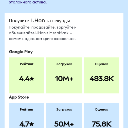
эталонного актива.
Получите IJHon за секунды
Покупайте, продавайте, торгуйте и
обменивайте IJHon в MetaMask —
самом надёжном криптокошельке.
Google Play
Рейтинг
Загрузок
Оценок
4.4
10M+
483.8K
App Store
Рейтинг
Загрузок
Оценок
4.7
50M+
75.8K