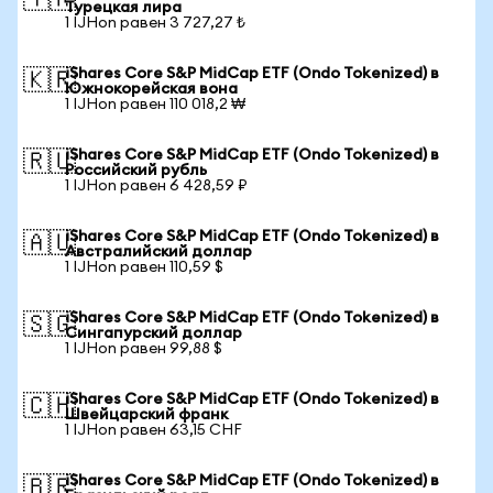
🇹🇷
Турецкая лира
1 IJHon равен 3 727,27 ₺
iShares Core S&P MidCap ETF (Ondo Tokenized) в
🇰🇷
Южнокорейская вона
1 IJHon равен 110 018,2 ₩
iShares Core S&P MidCap ETF (Ondo Tokenized) в
🇷🇺
Российский рубль
1 IJHon равен 6 428,59 ₽
iShares Core S&P MidCap ETF (Ondo Tokenized) в
🇦🇺
Австралийский доллар
1 IJHon равен 110,59 $
iShares Core S&P MidCap ETF (Ondo Tokenized) в
🇸🇬
Сингапурский доллар
1 IJHon равен 99,88 $
iShares Core S&P MidCap ETF (Ondo Tokenized) в
🇨🇭
Швейцарский франк
1 IJHon равен 63,15 CHF
iShares Core S&P MidCap ETF (Ondo Tokenized) в
🇧🇷