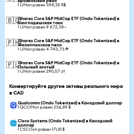
Бразильский реал
1 IJHon равен 398,35 R$
iShares Core S&P MidCap ETF (Ondo Tokenized) в
🇧🇩
Бангладешская така
1 IJHon равен 9 672,38 ৳
iShares Core S&P MidCap ETF (Ondo Tokenized) в
🇵🇭
Филиппинское песо
1 IJHon равен 4 743,73 ₱
iShares Core S&P MidCap ETF (Ondo Tokenized) в
🇵🇱
Польский злотый
1 IJHon равен 290,57 zł
Конвертируйте другие активы реального мира
в CAD
Qualcomm (Ondo Tokenized) в Канадский доллар
1 QCOMon равен 236,89 $
Cisco Systems (Ondo Tokenized) в Канадский
доллар
1 CSCOon равен 171,81 $