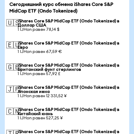
Сегодняшний курс обмена iShares Core S&P
MidCap ETF (Ondo Tokenized)
iShares Core S&P MidCap ETF (Ondo Tokenized) в
🇺🇸
Доллар США
1 IJHon равен 78,14 $
iShares Core S&P MidCap ETF (Ondo Tokenized) в
🇪🇺
Евро
1 IJHon равен 67,59 €
iShares Core S&P MidCap ETF (Ondo Tokenized) в
🇬🇧
Британский фунт стерлингов
1 IJHon равен 57,92 £
iShares Core S&P MidCap ETF (Ondo Tokenized) в
🇯🇵
Японская иена
1 IJHon равен 12 331,52 ¥
iShares Core S&P MidCap ETF (Ondo Tokenized) в
🇨🇳
Китайский юань
1 IJHon равен 527,25 ¥
iShares Core S&P MidCap ETF (Ondo Tokenized) в