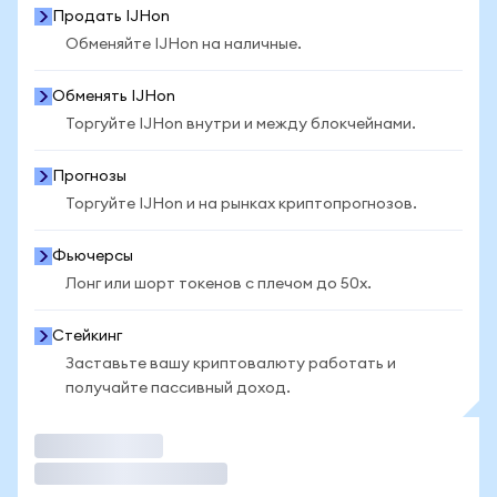
Продать IJHon
Обменяйте IJHon на наличные.
Обменять IJHon
Торгуйте IJHon внутри и между блокчейнами.
Прогнозы
Торгуйте IJHon и на рынках криптопрогнозов.
Фьючерсы
Лонг или шорт токенов с плечом до 50x.
Стейкинг
Заставьте вашу криптовалюту работать и
получайте пассивный доход.
Торговать