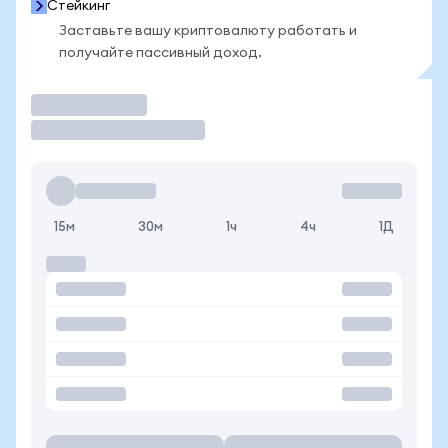
Стейкинг
Заставьте вашу криптовалюту работать и
получайте пассивный доход.
Торговать
15м
30м
1ч
4ч
1Д