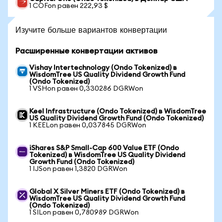
1 COFon равен 222,93 $
Изучите больше вариантов конвертации
Расширенные конвертации активов
Vishay Intertechnology (Ondo Tokenized) в
WisdomTree US Quality Dividend Growth Fund
(Ondo Tokenized)
1 VSHon равен 0,330286 DGRWon
Keel Infrastructure (Ondo Tokenized) в WisdomTree
US Quality Dividend Growth Fund (Ondo Tokenized)
1 KEELon равен 0,037845 DGRWon
iShares S&P Small-Cap 600 Value ETF (Ondo
Tokenized) в WisdomTree US Quality Dividend
Growth Fund (Ondo Tokenized)
1 IJSon равен 1,3820 DGRWon
Global X Silver Miners ETF (Ondo Tokenized) в
WisdomTree US Quality Dividend Growth Fund
(Ondo Tokenized)
1 SILon равен 0,780989 DGRWon