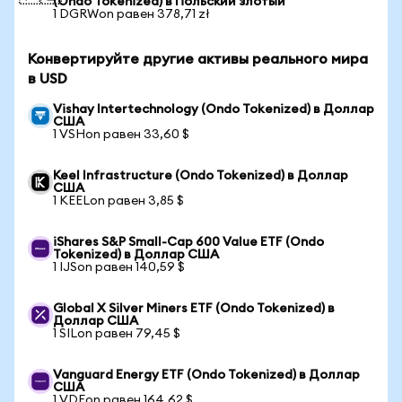
(Ondo Tokenized) в Польский злотый
1 DGRWon равен 378,71 zł
Конвертируйте другие активы реального мира
в USD
Vishay Intertechnology (Ondo Tokenized) в Доллар
США
1 VSHon равен 33,60 $
Keel Infrastructure (Ondo Tokenized) в Доллар
США
1 KEELon равен 3,85 $
iShares S&P Small-Cap 600 Value ETF (Ondo
Tokenized) в Доллар США
1 IJSon равен 140,59 $
Global X Silver Miners ETF (Ondo Tokenized) в
Доллар США
1 SILon равен 79,45 $
Vanguard Energy ETF (Ondo Tokenized) в Доллар
США
1 VDEon равен 164,62 $