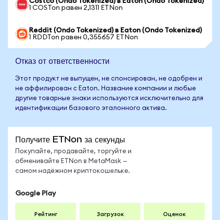
Costco (Ondo Tokenized) в Eaton (Ondo Tokenized)
1 COSTon равен 2,1311 ETNon
Reddit (Ondo Tokenized) в Eaton (Ondo Tokenized)
1 RDDTon равен 0,355657 ETNon
Отказ от ответственности
Этот продукт не выпущен, не спонсирован, не одобрен и
не аффилирован с Eaton. Название компании и любые
другие товарные знаки используются исключительно для
идентификации базового эталонного актива.
Получите ETNon за секунды
Покупайте, продавайте, торгуйте и
обменивайте ETNon в MetaMask —
самом надёжном криптокошельке.
Google Play
Рейтинг
Загрузок
Оценок