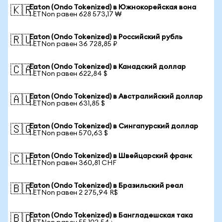
Eaton (Ondo Tokenized) в Южнокорейская вона
🇰🇷
1 ETNon равен 628 573,17 ₩
Eaton (Ondo Tokenized) в Российский рубль
🇷🇺
1 ETNon равен 36 728,85 ₽
Eaton (Ondo Tokenized) в Канадский доллар
🇨🇦
1 ETNon равен 622,84 $
Eaton (Ondo Tokenized) в Австралийский доллар
🇦🇺
1 ETNon равен 631,85 $
Eaton (Ondo Tokenized) в Сингапурский доллар
🇸🇬
1 ETNon равен 570,63 $
Eaton (Ondo Tokenized) в Швейцарский франк
🇨🇭
1 ETNon равен 360,81 CHF
Eaton (Ondo Tokenized) в Бразильский реал
🇧🇷
1 ETNon равен 2 275,94 R$
Eaton (Ondo Tokenized) в Бангладешская така
🇧🇩