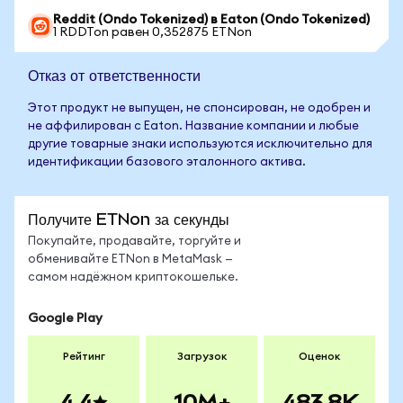
Reddit (Ondo Tokenized) в Eaton (Ondo Tokenized)
1 RDDTon равен 0,352875 ETNon
Отказ от ответственности
Этот продукт не выпущен, не спонсирован, не одобрен и
не аффилирован с Eaton. Название компании и любые
другие товарные знаки используются исключительно для
идентификации базового эталонного актива.
Получите ETNon за секунды
Покупайте, продавайте, торгуйте и
обменивайте ETNon в MetaMask —
самом надёжном криптокошельке.
Google Play
Рейтинг
Загрузок
Оценок
4.4
10M+
483.8K