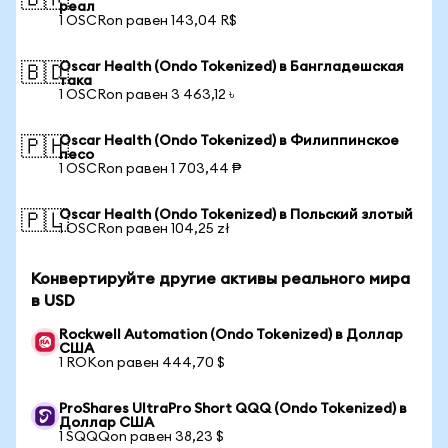
🇧🇷
реал
1 OSCRon равен 143,04 R$
Oscar Health (Ondo Tokenized) в Бангладешская
🇧🇩
така
1 OSCRon равен 3 463,12 ৳
Oscar Health (Ondo Tokenized) в Филиппинское
🇵🇭
песо
1 OSCRon равен 1 703,44 ₱
Oscar Health (Ondo Tokenized) в Польский злотый
🇵🇱
1 OSCRon равен 104,25 zł
Конвертируйте другие активы реального мира
в USD
Rockwell Automation (Ondo Tokenized) в Доллар
США
1 ROKon равен 444,70 $
ProShares UltraPro Short QQQ (Ondo Tokenized) в
Доллар США
1 SQQQon равен 38,23 $