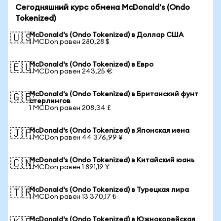
Сегодняшний курс обмена McDonald's (Ondo
Tokenized)
McDonald's (Ondo Tokenized) в Доллар США
🇺🇸
1 MCDon равен 280,28 $
McDonald's (Ondo Tokenized) в Евро
🇪🇺
1 MCDon равен 243,25 €
McDonald's (Ondo Tokenized) в Британский фунт
🇬🇧
стерлингов
1 MCDon равен 208,34 £
McDonald's (Ondo Tokenized) в Японская иена
🇯🇵
1 MCDon равен 44 376,99 ¥
McDonald's (Ondo Tokenized) в Китайский юань
🇨🇳
1 MCDon равен 1 891,19 ¥
McDonald's (Ondo Tokenized) в Турецкая лира
🇹🇷
1 MCDon равен 13 370,17 ₺
McDonald's (Ondo Tokenized) в Южнокорейская