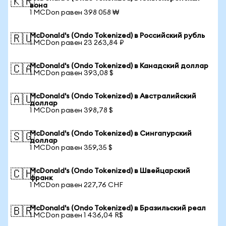
🇰🇷
вона
1 MCDon равен 398 058 ₩
McDonald's (Ondo Tokenized) в Российский рубль
🇷🇺
1 MCDon равен 23 263,84 ₽
McDonald's (Ondo Tokenized) в Канадский доллар
🇨🇦
1 MCDon равен 393,08 $
McDonald's (Ondo Tokenized) в Австралийский
🇦🇺
доллар
1 MCDon равен 398,78 $
McDonald's (Ondo Tokenized) в Сингапурский
🇸🇬
доллар
1 MCDon равен 359,35 $
McDonald's (Ondo Tokenized) в Швейцарский
🇨🇭
франк
1 MCDon равен 227,76 CHF
McDonald's (Ondo Tokenized) в Бразильский реал
🇧🇷
1 MCDon равен 1 436,04 R$