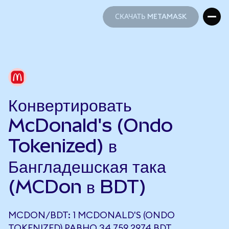
СКАЧАТЬ METAMASK
СКАЧАТЬ METAMASK
Конвертировать
McDonald's (Ondo
Tokenized) в
Бангладешская така
(MCDon в BDT)
MCDON/BDT: 1 MCDONALD'S (ONDO
TOKENIZED) РАВНО 34 759,2974 BDT