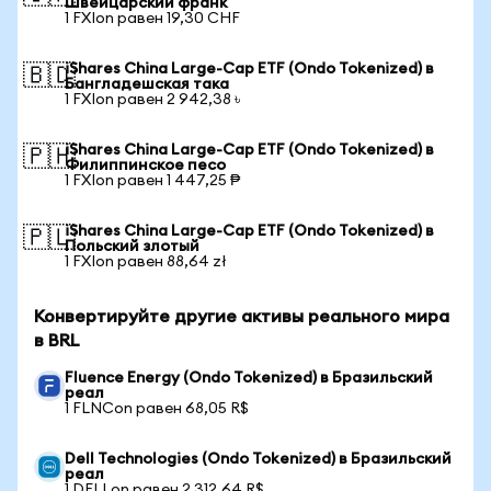
Швейцарский франк
1 FXIon равен 19,30 CHF
iShares China Large-Cap ETF (Ondo Tokenized) в
🇧🇩
Бангладешская така
1 FXIon равен 2 942,38 ৳
iShares China Large-Cap ETF (Ondo Tokenized) в
🇵🇭
Филиппинское песо
1 FXIon равен 1 447,25 ₱
iShares China Large-Cap ETF (Ondo Tokenized) в
🇵🇱
Польский злотый
1 FXIon равен 88,64 zł
Конвертируйте другие активы реального мира
в BRL
Fluence Energy (Ondo Tokenized) в Бразильский
реал
1 FLNCon равен 68,05 R$
Dell Technologies (Ondo Tokenized) в Бразильский
реал
1 DELLon равен 2 312,64 R$