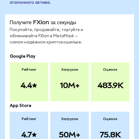
эталонного актива.
Получите FXIon за секунды
Покупайте, продавайте, торгуйте и
обменивайте FXIon в MetaMask —
самом надёжном криптокошельке.
Google Play
Рейтинг
Загрузок
Оценок
4.4
10M+
483.9K
App Store
Рейтинг
Загрузок
Оценок
4.7
50M+
75.8K