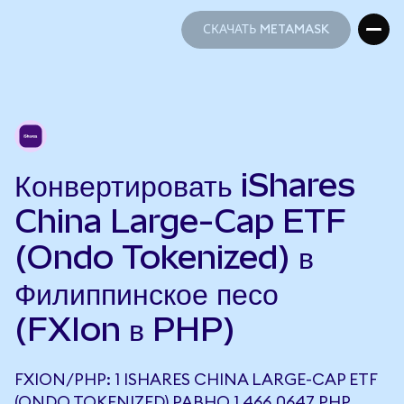
СКАЧАТЬ METAMASK
СКАЧАТЬ METAMASK
Конвертировать iShares
China Large-Cap ETF
(Ondo Tokenized) в
Филиппинское песо
(FXIon в PHP)
FXION/PHP: 1 ISHARES CHINA LARGE-CAP ETF
(ONDO TOKENIZED) РАВНО 1 466,0647 PHP