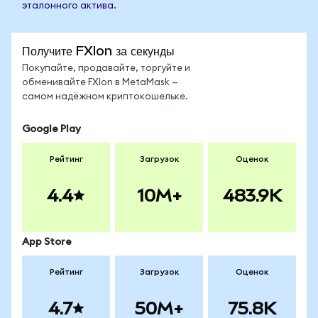
эталонного актива.
Получите FXIon за секунды
Покупайте, продавайте, торгуйте и
обменивайте FXIon в MetaMask —
самом надёжном криптокошельке.
Google Play
Рейтинг
Загрузок
Оценок
4.4
10M+
483.9K
App Store
Рейтинг
Загрузок
Оценок
4.7
50M+
75.8K