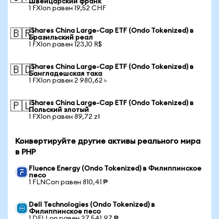
Швейцарский франк
1 FXIon равен 19,52 CHF
iShares China Large-Cap ETF (Ondo Tokenized) в
🇧🇷
Бразильский реал
1 FXIon равен 123,10 R$
iShares China Large-Cap ETF (Ondo Tokenized) в
🇧🇩
Бангладешская така
1 FXIon равен 2 980,62 ৳
iShares China Large-Cap ETF (Ondo Tokenized) в
🇵🇱
Польский злотый
1 FXIon равен 89,72 zł
Конвертируйте другие активы реального мира
в PHP
Fluence Energy (Ondo Tokenized) в Филиппинское
песо
1 FLNCon равен 810,41 ₱
Dell Technologies (Ondo Tokenized) в
Филиппинское песо
1 DELLon равен 27 541,97 ₱