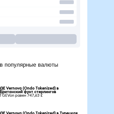
в популярные валюты
GE Vernova (Ondo Tokenized) в

Британский фунт стерлингов
1 GEVon равен 747,63 £
GE Vernova (Ondo Tokenized) в Турецкая