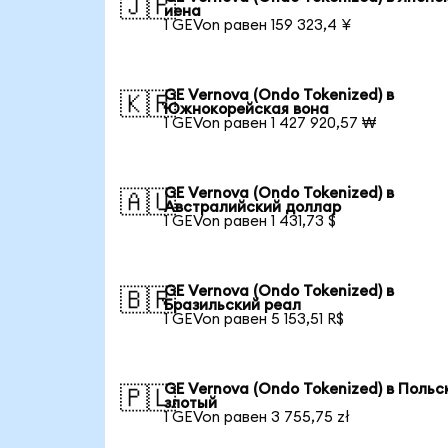
🇯🇵
иена
1 GEVon равен 159 323,4 ¥
GE Vernova (Ondo Tokenized) в
🇰🇷
Южнокорейская вона
1 GEVon равен 1 427 920,57 ₩
GE Vernova (Ondo Tokenized) в
🇦🇺
Австралийский доллар
1 GEVon равен 1 431,73 $
GE Vernova (Ondo Tokenized) в
🇧🇷
Бразильский реал
1 GEVon равен 5 153,51 R$
GE Vernova (Ondo Tokenized) в Польс
🇵🇱
злотый
1 GEVon равен 3 755,75 zł