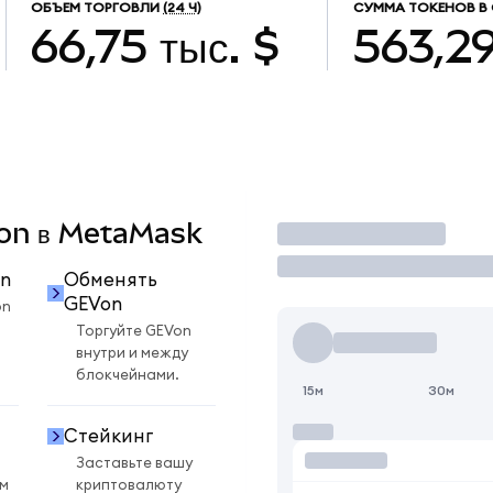
ОБЪЕМ ТОРГОВЛИ
(24 Ч)
СУММА ТОКЕНОВ В
66,75 тыс. $
563,2
Von в MetaMask
Торговать
n
Обменять
GEVon
on
Торгуйте GEVon
внутри и между
блокчейнами.
15м
30м
Стейкинг
Заставьте вашу
ом
криптовалюту