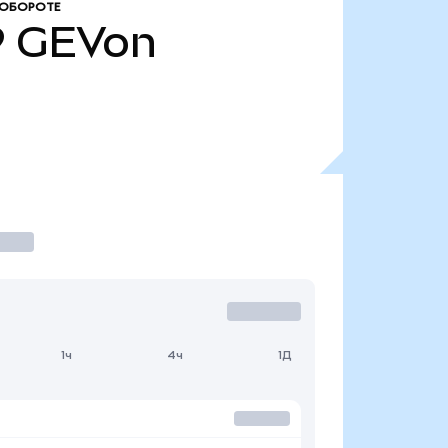
 ОБОРОТЕ
9
GEVon
1ч
4ч
1Д