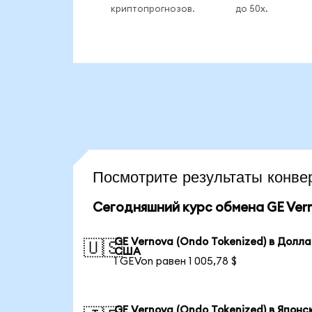
криптопрогнозов.
до 50x.
Посмотрите результаты кон
Сегодняшний курс обмена GE Vern
GE Vernova (Ondo Tokenized) в Долл
🇺🇸
США
1 GEVon равен 1 005,78 $
GE Vernova (Ondo Tokenized) в Японс