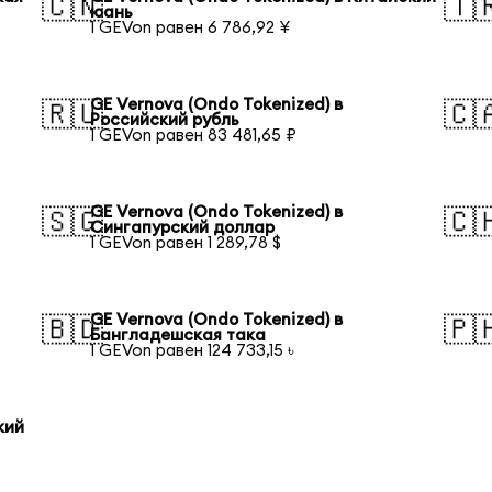
🇨🇳
🇹
юань
1 GEVon равен 6 786,92 ¥
GE Vernova (Ondo Tokenized) в
🇷🇺
🇨
Российский рубль
1 GEVon равен 83 481,65 ₽
GE Vernova (Ondo Tokenized) в
🇸🇬
🇨
Сингапурский доллар
1 GEVon равен 1 289,78 $
GE Vernova (Ondo Tokenized) в
🇧🇩
🇵
Бангладешская така
1 GEVon равен 124 733,15 ৳
кий