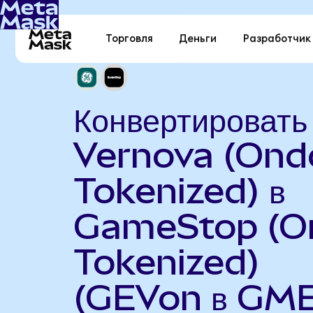
Торговля
Деньги
Разработчик
Конвертироват
Vernova (Ond
Tokenized) в
GameStop (O
Tokenized)
(GEVon в GM