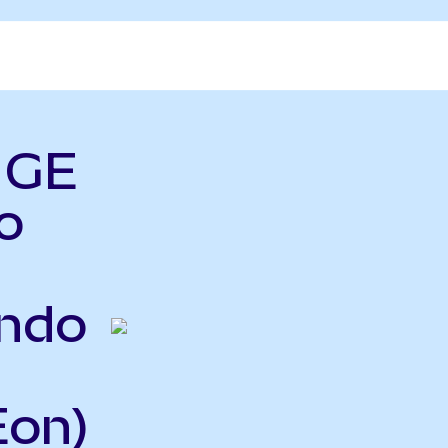
ь GE
o
ndo
Eon)