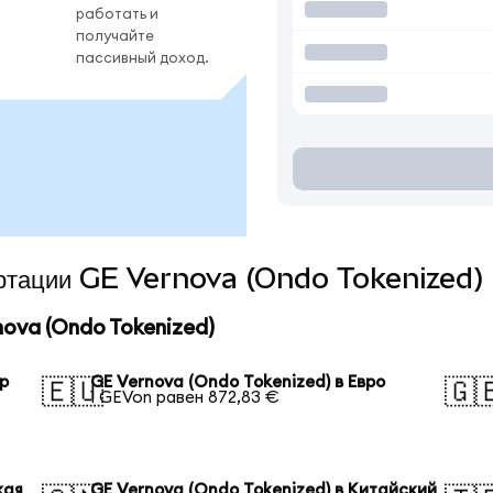
работать и
получайте
пассивный доход.
вертации GE Vernova (Ondo Tokenized) 
ova (Ondo Tokenized)
ар
GE Vernova (Ondo Tokenized) в Евро
🇪🇺
🇬
1 GEVon равен 872,83 €
кая
GE Vernova (Ondo Tokenized) в Китайский