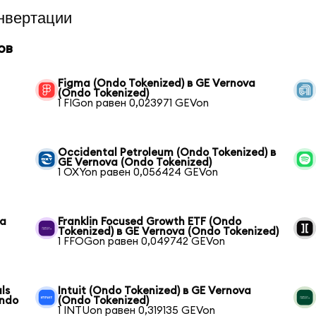
нвертации
ов
Figma (Ondo Tokenized) в GE Vernova
(Ondo Tokenized)
1 FIGon равен 0,023971 GEVon
Occidental Petroleum (Ondo Tokenized) в
GE Vernova (Ondo Tokenized)
1 OXYon равен 0,056424 GEVon
va
Franklin Focused Growth ETF (Ondo
Tokenized) в GE Vernova (Ondo Tokenized)
1 FFOGon равен 0,049742 GEVon
ls
Intuit (Ondo Tokenized) в GE Vernova
Ondo
(Ondo Tokenized)
1 INTUon равен 0,319135 GEVon