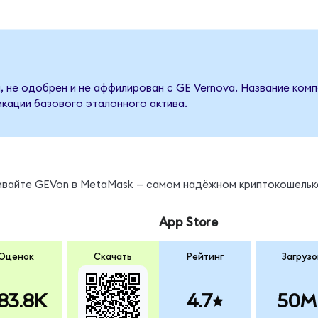
, не одобрен и не аффилирован с GE Vernova. Название комп
кации базового эталонного актива.
нивайте GEVon в MetaMask — самом надёжном криптокошельк
App Store
Оценок
Скачать
Рейтинг
Загрузо
83.8K
4.7
50M