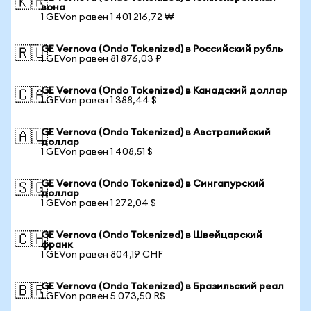
🇰🇷
вона
1 GEVon равен 1 401 216,72 ₩
GE Vernova (Ondo Tokenized) в Российский рубль
🇷🇺
1 GEVon равен 81 876,03 ₽
GE Vernova (Ondo Tokenized) в Канадский доллар
🇨🇦
1 GEVon равен 1 388,44 $
GE Vernova (Ondo Tokenized) в Австралийский
🇦🇺
доллар
1 GEVon равен 1 408,51 $
GE Vernova (Ondo Tokenized) в Сингапурский
🇸🇬
доллар
1 GEVon равен 1 272,04 $
GE Vernova (Ondo Tokenized) в Швейцарский
🇨🇭
франк
1 GEVon равен 804,19 CHF
GE Vernova (Ondo Tokenized) в Бразильский реал
🇧🇷
1 GEVon равен 5 073,50 R$