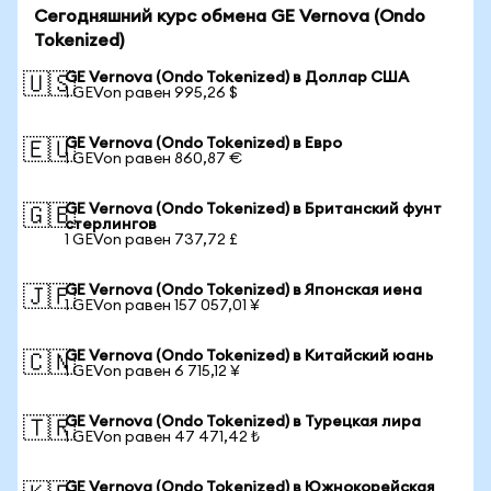
Сегодняшний курс обмена GE Vernova (Ondo
Tokenized)
GE Vernova (Ondo Tokenized) в Доллар США
🇺🇸
1 GEVon равен 995,26 $
GE Vernova (Ondo Tokenized) в Евро
🇪🇺
1 GEVon равен 860,87 €
GE Vernova (Ondo Tokenized) в Британский фунт
🇬🇧
стерлингов
1 GEVon равен 737,72 £
GE Vernova (Ondo Tokenized) в Японская иена
🇯🇵
1 GEVon равен 157 057,01 ¥
GE Vernova (Ondo Tokenized) в Китайский юань
🇨🇳
1 GEVon равен 6 715,12 ¥
GE Vernova (Ondo Tokenized) в Турецкая лира
🇹🇷
1 GEVon равен 47 471,42 ₺
GE Vernova (Ondo Tokenized) в Южнокорейская