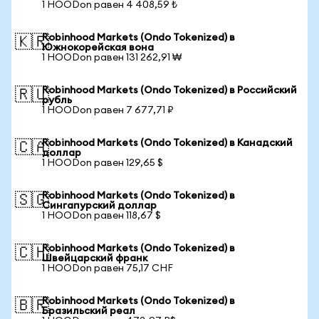
1 HOODon равен 4 408,59 ₺
Robinhood Markets (Ondo Tokenized) в
🇰🇷
Южнокорейская вона
1 HOODon равен 131 262,91 ₩
Robinhood Markets (Ondo Tokenized) в Российский
🇷🇺
рубль
1 HOODon равен 7 677,71 ₽
Robinhood Markets (Ondo Tokenized) в Канадский
🇨🇦
доллар
1 HOODon равен 129,65 $
Robinhood Markets (Ondo Tokenized) в
🇸🇬
Сингапурский доллар
1 HOODon равен 118,67 $
Robinhood Markets (Ondo Tokenized) в
🇨🇭
Швейцарский франк
1 HOODon равен 75,17 CHF
Robinhood Markets (Ondo Tokenized) в
🇧🇷
Бразильский реал