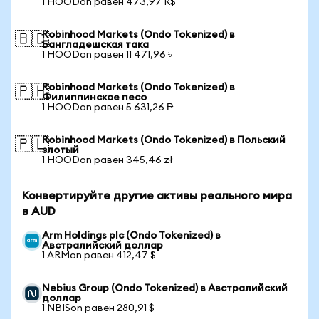
1 HOODon равен 473,97 R$
Robinhood Markets (Ondo Tokenized) в
🇧🇩
Бангладешская така
1 HOODon равен 11 471,96 ৳
Robinhood Markets (Ondo Tokenized) в
🇵🇭
Филиппинское песо
1 HOODon равен 5 631,26 ₱
Robinhood Markets (Ondo Tokenized) в Польский
🇵🇱
злотый
1 HOODon равен 345,46 zł
Конвертируйте другие активы реального мира
в AUD
Arm Holdings plc (Ondo Tokenized) в
Австралийский доллар
1 ARMon равен 412,47 $
Nebius Group (Ondo Tokenized) в Австралийский
доллар
1 NBISon равен 280,91 $