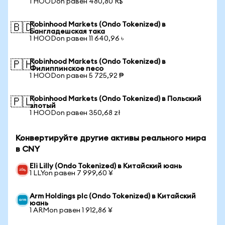
1 HOODon равен 480,80 R$
Robinhood Markets (Ondo Tokenized) в
🇧🇩
Бангладешская така
1 HOODon равен 11 640,96 ৳
Robinhood Markets (Ondo Tokenized) в
🇵🇭
Филиппинское песо
1 HOODon равен 5 725,92 ₱
Robinhood Markets (Ondo Tokenized) в Польский
🇵🇱
злотый
1 HOODon равен 350,68 zł
Конвертируйте другие активы реального мира
в CNY
Eli Lilly (Ondo Tokenized) в Китайский юань
1 LLYon равен 7 999,60 ¥
Arm Holdings plc (Ondo Tokenized) в Китайский
юань
1 ARMon равен 1 912,86 ¥