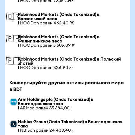
1 HOODon равен 73,16 CHF
Robinhood Markets (Ondo Tokenized) в
🇧🇷
Бразильский реал
1 HOODon равен 462,40 R$
Robinhood Markets (Ondo Tokenized) в
🇵🇭
Филиппинское песо
1 HOODon равен 5 509,09 ₱
Robinhood Markets (Ondo Tokenized) в Польский
🇵🇱
злотый
1 HOODon равен 336,90 zł
Конвертируйте другие активы реального мира
в BDT
Arm Holdings plc (Ondo Tokenized) в
Бангладешская така
1 ARMon равен 35 884,00 ৳
Nebius Group (Ondo Tokenized) в Бангладешская
така
1 NBISon равен 24 438,40 ৳