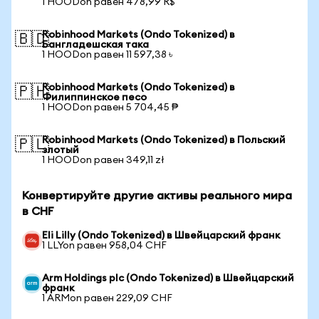
1 HOODon равен 478,99 R$
Robinhood Markets (Ondo Tokenized) в
🇧🇩
Бангладешская така
1 HOODon равен 11 597,38 ৳
Robinhood Markets (Ondo Tokenized) в
🇵🇭
Филиппинское песо
1 HOODon равен 5 704,45 ₱
Robinhood Markets (Ondo Tokenized) в Польский
🇵🇱
злотый
1 HOODon равен 349,11 zł
Конвертируйте другие активы реального мира
в CHF
Eli Lilly (Ondo Tokenized) в Швейцарский франк
1 LLYon равен 958,04 CHF
Arm Holdings plc (Ondo Tokenized) в Швейцарский
франк
1 ARMon равен 229,09 CHF