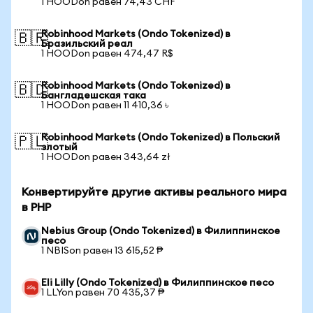
1 HOODon равен 74,43 CHF
Robinhood Markets (Ondo Tokenized) в
🇧🇷
Бразильский реал
1 HOODon равен 474,47 R$
Robinhood Markets (Ondo Tokenized) в
🇧🇩
Бангладешская така
1 HOODon равен 11 410,36 ৳
Robinhood Markets (Ondo Tokenized) в Польский
🇵🇱
злотый
1 HOODon равен 343,64 zł
Конвертируйте другие активы реального мира
в PHP
Nebius Group (Ondo Tokenized) в Филиппинское
песо
1 NBISon равен 13 615,52 ₱
Eli Lilly (Ondo Tokenized) в Филиппинское песо
1 LLYon равен 70 435,37 ₱