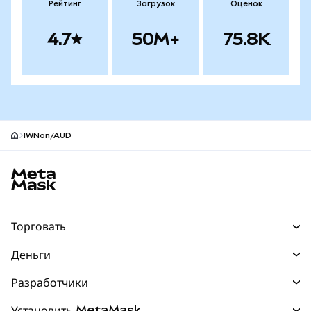
Рейтинг
Загрузок
Оценок
4.7
50M+
75.8K
IWNon/AUD
Нижний колонтитул сайта MetaMask
Торговать
Торговля
Деньги
Swaps
Покупайте
Разработчики
Прогнозы
НОВИНКА
Карта
Документация для разработчиков
Установить MetaMask