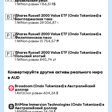
Бразильский реал
1 IWNon равен 1 156,51 R$
iShares Russell 2000 Value ETF (Ondo Tokenized) в
🇧🇩
Бангладешская така
1 IWNon равен 28 006,87 ৳
iShares Russell 2000 Value ETF (Ondo Tokenized) в
🇵🇭
Филиппинское песо
1 IWNon равен 13 754,57 ₱
iShares Russell 2000 Value ETF (Ondo Tokenized) в
🇵🇱
Польский злотый
1 IWNon равен 840,74 zł
Конвертируйте другие активы реального мира
в AUD
Broadcom (Ondo Tokenized) в Австралийский
доллар
1 AVGOon равен 604,26 $
BitMine Immersion Technologies (Ondo Tokenized) в
Австралийский доллар
1 BMNRon равен 26,08 $