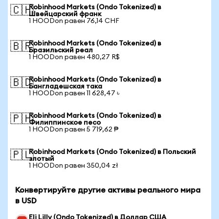
Robinhood Markets (Ondo Tokenized) в
🇨🇭
Швейцарский франк
1 HOODon равен 76,14 CHF
Robinhood Markets (Ondo Tokenized) в
🇧🇷
Бразильский реал
1 HOODon равен 480,27 R$
Robinhood Markets (Ondo Tokenized) в
🇧🇩
Бангладешская така
1 HOODon равен 11 628,47 ৳
Robinhood Markets (Ondo Tokenized) в
🇵🇭
Филиппинское песо
1 HOODon равен 5 719,62 ₱
Robinhood Markets (Ondo Tokenized) в Польский
🇵🇱
злотый
1 HOODon равен 350,04 zł
Конвертируйте другие активы реального мира
в USD
Eli Lilly (Ondo Tokenized) в Доллар США