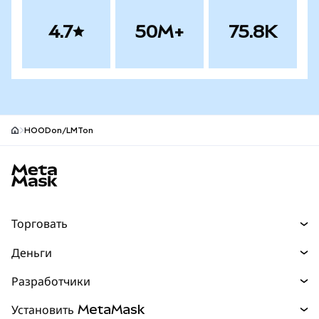
4.7
50M+
75.8K
HOODon/LMTon
Нижний колонтитул сайта MetaMask
Торговать
Торговля
Деньги
Swaps
Покупайте
Разработчики
Прогнозы
НОВИНКА
Карта
Документация для разработчиков
Установить MetaMask
Перпы
НОВИНКА
mUSD
НОВИНКА