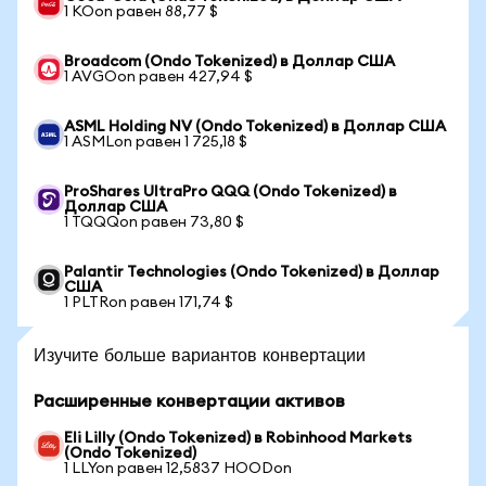
1 KOon равен 88,77 $
Broadcom (Ondo Tokenized) в Доллар США
1 AVGOon равен 427,94 $
ASML Holding NV (Ondo Tokenized) в Доллар США
1 ASMLon равен 1 725,18 $
ProShares UltraPro QQQ (Ondo Tokenized) в
Доллар США
1 TQQQon равен 73,80 $
Palantir Technologies (Ondo Tokenized) в Доллар
США
1 PLTRon равен 171,74 $
Изучите больше вариантов конвертации
Расширенные конвертации активов
Eli Lilly (Ondo Tokenized) в Robinhood Markets
(Ondo Tokenized)
1 LLYon равен 12,5837 HOODon