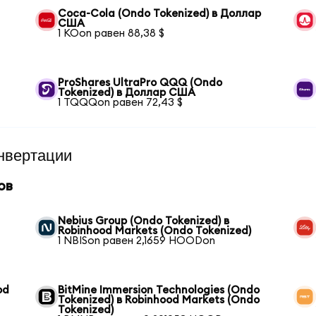
Coca-Cola (Ondo Tokenized) в Доллар
США
1 KOon равен 88,38 $
ProShares UltraPro QQQ (Ondo
Tokenized) в Доллар США
1 TQQQon равен 72,43 $
нвертации
ов
Nebius Group (Ondo Tokenized) в
Robinhood Markets (Ondo Tokenized)
1 NBISon равен 2,1659 HOODon
od
BitMine Immersion Technologies (Ondo
Tokenized) в Robinhood Markets (Ondo
Tokenized)