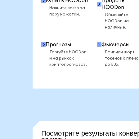
Купить HOODon
Продать
HOODon
Начните всего за
пару нажатий.
Обменяйте
HOODon на
наличные.
Прогнозы
Фьючерсы
Торгуйте HOODon
Лонг или шорт
и на рынках
токенов с плеч
криптопрогнозов.
до 50x.
Посмотрите результаты кон