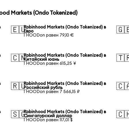
od Markets (Ondo Tokenized)
в
Robinhood Markets (Ondo Tokenized) в
🇪🇺
🇬
Евро
1 HOODon равен 79,10 €
в
Robinhood Markets (Ondo Tokenized) в
🇨🇳
🇹
Китайский юань
1 HOODon равен 615,25 ¥
в
Robinhood Markets (Ondo Tokenized) в
🇷🇺
🇨
Российский рубль
1 HOODon равен 7 566,15 ₽
в
Robinhood Markets (Ondo Tokenized) в
🇸🇬
🇨
Сингапурский доллар
1 HOODon равен 117,01 $