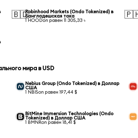
в
Robinhood Markets (Ondo Tokenized) в
🇧🇩
🇵
Бангладешская така
1 HOODon равен 11 305,33 ৳
в
ального мира в USD
Nebius Group (Ondo Tokenized) в Доллар
США
1 NBISon равен 197,44 $
BitMine Immersion Technologies (Ondo
Tokenized) в Доллар США
1 BMNRon равен 18,41 $