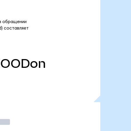
 в обращении
d) составляет
HOODon