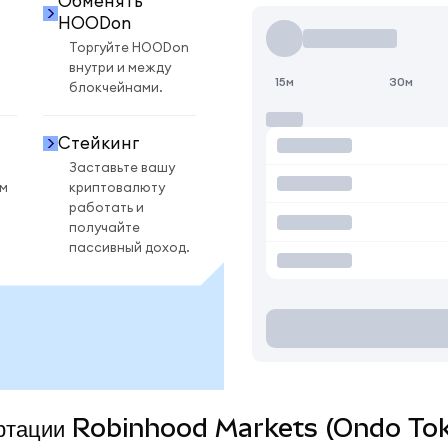
Обменять
HOODon
Торгуйте HOODon
внутри и между
15м
30м
блокчейнами.
Стейкинг
Заставьте вашу
ом
криптовалюту
работать и
получайте
пассивный доход.
вертации Robinhood Markets (Ondo Tok