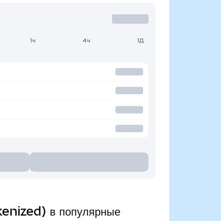
1ч
4ч
1Д
enized) в популярные