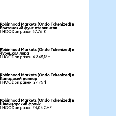
Robinhood Markets (Ondo Tokenized) в

Британский фунт стерлингов
1 HOODon равен 67,75 £
Robinhood Markets (Ondo Tokenized) в

Турецкая лира
1 HOODon равен 4 345,12 ₺
Robinhood Markets (Ondo Tokenized) в

Канадский доллар
1 HOODon равен 127,75 $
Robinhood Markets (Ondo Tokenized) в

Швейцарский франк
1 HOODon равен 74,06 CHF