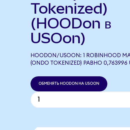
Tokenized)
(HOODon в
USOon)
HOODON/USOON: 1 ROBINHOOD MA
(ONDO TOKENIZED) РАВНО 0,76399
ОБМЕНЯТЬ HOODON НА USOON