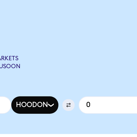
RKETS
6 USOON
HOODON