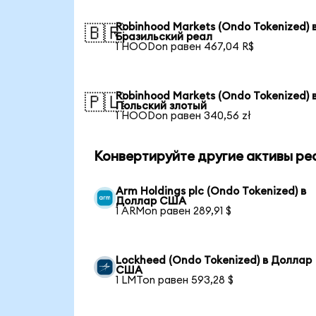
Robinhood Markets (Ondo Tokenized) 
🇧🇷
Бразильский реал
1 HOODon равен 467,04 R$
Robinhood Markets (Ondo Tokenized) 
🇵🇱
Польский злотый
1 HOODon равен 340,56 zł
Конвертируйте другие активы ре
Arm Holdings plc (Ondo Tokenized) в
Доллар США
1 ARMon равен 289,91 $
Lockheed (Ondo Tokenized) в Доллар
США
1 LMTon равен 593,28 $