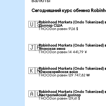
валюты
Сегодняшний курс обмена Robinho
Robinhood Markets (Ondo Tokenized) 
🇺🇸
Доллар США
1 HOODon равен 91,16 $
Robinhood Markets (Ondo Tokenized) 
🇯🇵
Японская иена
1 HOODon равен 14 441,79 ¥
Robinhood Markets (Ondo Tokenized) 
🇰🇷
Южнокорейская вона
1 HOODon равен 129 747,82 ₩
Robinhood Markets (Ondo Tokenized) 
🇦🇺
Австралийский доллар
1 HOODon равен 129,61 $