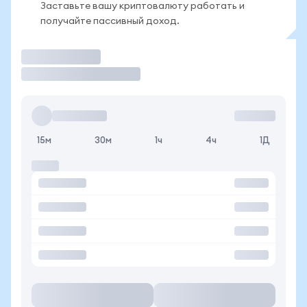
Заставьте вашу криптовалюту работать и
получайте пассивный доход.
Торговать
15м
30м
1ч
4ч
1Д