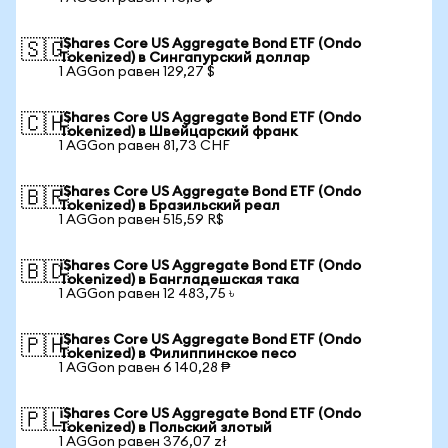
iShares Core US Aggregate Bond ETF (Ondo
🇸🇬
Tokenized) в Сингапурский доллар
1 AGGon равен 129,27 $
iShares Core US Aggregate Bond ETF (Ondo
🇨🇭
Tokenized) в Швейцарский франк
1 AGGon равен 81,73 CHF
iShares Core US Aggregate Bond ETF (Ondo
🇧🇷
Tokenized) в Бразильский реал
1 AGGon равен 515,59 R$
iShares Core US Aggregate Bond ETF (Ondo
🇧🇩
Tokenized) в Бангладешская така
1 AGGon равен 12 483,75 ৳
iShares Core US Aggregate Bond ETF (Ondo
🇵🇭
Tokenized) в Филиппинское песо
1 AGGon равен 6 140,28 ₱
iShares Core US Aggregate Bond ETF (Ondo
🇵🇱
Tokenized) в Польский злотый
1 AGGon равен 376,07 zł