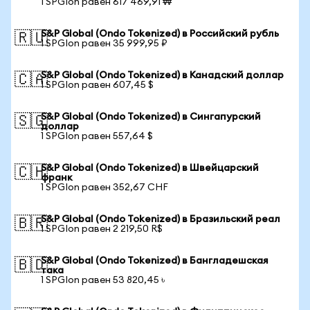
1 SPGIon равен 617 469,91 ₩
S&P Global (Ondo Tokenized) в Российский рубль
🇷🇺
1 SPGIon равен 35 999,95 ₽
S&P Global (Ondo Tokenized) в Канадский доллар
🇨🇦
1 SPGIon равен 607,45 $
S&P Global (Ondo Tokenized) в Сингапурский
🇸🇬
доллар
1 SPGIon равен 557,64 $
S&P Global (Ondo Tokenized) в Швейцарский
🇨🇭
франк
1 SPGIon равен 352,67 CHF
S&P Global (Ondo Tokenized) в Бразильский реал
🇧🇷
1 SPGIon равен 2 219,50 R$
S&P Global (Ondo Tokenized) в Бангладешская
🇧🇩
така
1 SPGIon равен 53 820,45 ৳