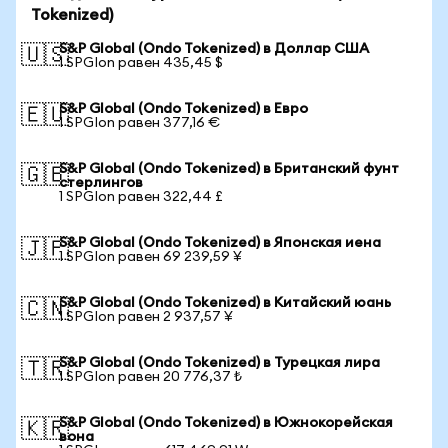
Tokenized)
S&P Global (Ondo Tokenized) в Доллар США
🇺🇸
1 SPGIon равен 435,45 $
S&P Global (Ondo Tokenized) в Евро
🇪🇺
1 SPGIon равен 377,16 €
S&P Global (Ondo Tokenized) в Британский фунт
🇬🇧
стерлингов
1 SPGIon равен 322,44 £
S&P Global (Ondo Tokenized) в Японская иена
🇯🇵
1 SPGIon равен 69 239,59 ¥
S&P Global (Ondo Tokenized) в Китайский юань
🇨🇳
1 SPGIon равен 2 937,57 ¥
S&P Global (Ondo Tokenized) в Турецкая лира
🇹🇷
1 SPGIon равен 20 776,37 ₺
S&P Global (Ondo Tokenized) в Южнокорейская
🇰🇷
вона