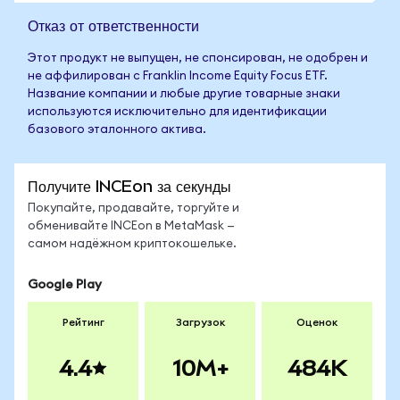
Отказ от ответственности
Этот продукт не выпущен, не спонсирован, не одобрен и
не аффилирован с Franklin Income Equity Focus ETF.
Название компании и любые другие товарные знаки
используются исключительно для идентификации
базового эталонного актива.
Получите INCEon за секунды
Покупайте, продавайте, торгуйте и
обменивайте INCEon в MetaMask —
самом надёжном криптокошельке.
Google Play
Рейтинг
Загрузок
Оценок
4.4
10M+
484K