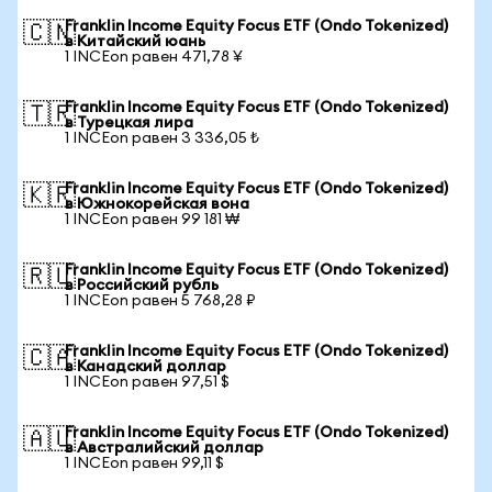
Franklin Income Equity Focus ETF (Ondo Tokenized)
🇨🇳
в Китайский юань
1 INCEon равен 471,78 ¥
Franklin Income Equity Focus ETF (Ondo Tokenized)
🇹🇷
в Турецкая лира
1 INCEon равен 3 336,05 ₺
Franklin Income Equity Focus ETF (Ondo Tokenized)
🇰🇷
в Южнокорейская вона
1 INCEon равен 99 181 ₩
Franklin Income Equity Focus ETF (Ondo Tokenized)
🇷🇺
в Российский рубль
1 INCEon равен 5 768,28 ₽
Franklin Income Equity Focus ETF (Ondo Tokenized)
🇨🇦
в Канадский доллар
1 INCEon равен 97,51 $
Franklin Income Equity Focus ETF (Ondo Tokenized)
🇦🇺
в Австралийский доллар
1 INCEon равен 99,11 $