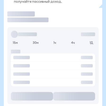
получайте пассивный доход.
Торговать
15м
30м
1ч
4ч
1Д