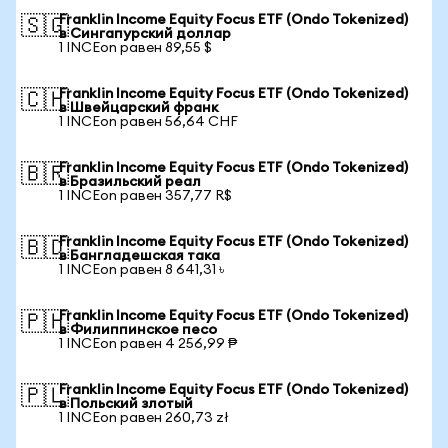
Franklin Income Equity Focus ETF (Ondo Tokenized)
🇸🇬
в Сингапурский доллар
1 INCEon равен 89,55 $
Franklin Income Equity Focus ETF (Ondo Tokenized)
🇨🇭
в Швейцарский франк
1 INCEon равен 56,64 CHF
Franklin Income Equity Focus ETF (Ondo Tokenized)
🇧🇷
в Бразильский реал
1 INCEon равен 357,77 R$
Franklin Income Equity Focus ETF (Ondo Tokenized)
🇧🇩
в Бангладешская така
1 INCEon равен 8 641,31 ৳
Franklin Income Equity Focus ETF (Ondo Tokenized)
🇵🇭
в Филиппинское песо
1 INCEon равен 4 256,99 ₱
Franklin Income Equity Focus ETF (Ondo Tokenized)
🇵🇱
в Польский злотый
1 INCEon равен 260,73 zł