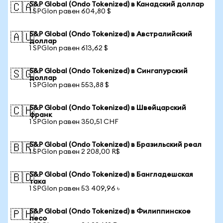
S&P Global (Ondo Tokenized) в Канадский доллар
🇨🇦
1 SPGIon равен 604,80 $
S&P Global (Ondo Tokenized) в Австралийский
🇦🇺
доллар
1 SPGIon равен 613,62 $
S&P Global (Ondo Tokenized) в Сингапурский
🇸🇬
доллар
1 SPGIon равен 553,88 $
S&P Global (Ondo Tokenized) в Швейцарский
🇨🇭
франк
1 SPGIon равен 350,51 CHF
S&P Global (Ondo Tokenized) в Бразильский реал
🇧🇷
1 SPGIon равен 2 208,00 R$
S&P Global (Ondo Tokenized) в Бангладешская
🇧🇩
така
1 SPGIon равен 53 409,96 ৳
S&P Global (Ondo Tokenized) в Филиппинское
🇵🇭
песо