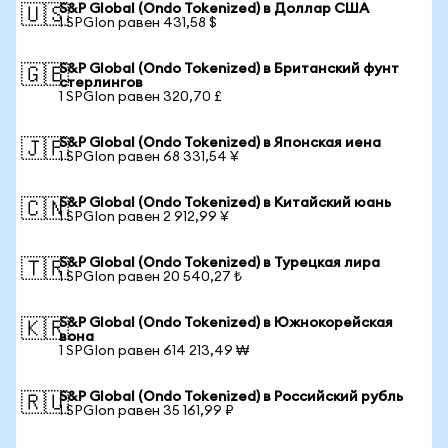
S&P Global (Ondo Tokenized) в Доллар США
🇺🇸
1 SPGIon равен 431,58 $
S&P Global (Ondo Tokenized) в Британский фунт
🇬🇧
стерлингов
1 SPGIon равен 320,70 £
S&P Global (Ondo Tokenized) в Японская иена
🇯🇵
1 SPGIon равен 68 331,54 ¥
S&P Global (Ondo Tokenized) в Китайский юань
🇨🇳
1 SPGIon равен 2 912,99 ¥
S&P Global (Ondo Tokenized) в Турецкая лира
🇹🇷
1 SPGIon равен 20 540,27 ₺
S&P Global (Ondo Tokenized) в Южнокорейская
🇰🇷
вона
1 SPGIon равен 614 213,49 ₩
S&P Global (Ondo Tokenized) в Российский рубль
🇷🇺
1 SPGIon равен 35 161,99 ₽