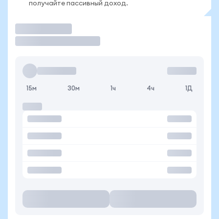
получайте пассивный доход.
Торговать
15м
30м
1ч
4ч
1Д