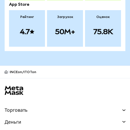
App Store
Рейтинг
Загрузок
Оценок
4.7
50M+
75.8K
INCEon/ITOTon
Нижний колонтитул сайта MetaMask
Торговать
Торговля
Деньги
Swaps
Покупайте