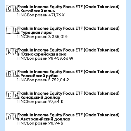
Franklin Income Equity Focus ETF (Ondo Tokenized)
🇨🇳
в Китайский юань
1 INCEon равен 471,76 ¥
Franklin Income Equity Focus ETF (Ondo Tokenized)
🇹🇷
в Турецкая лира
1 INCEon равен 3 335,01 ₺
Franklin Income Equity Focus ETF (Ondo Tokenized)
🇰🇷
в Южнокорейская вона
1 INCEon равен 98 439,66 ₩
Franklin Income Equity Focus ETF (Ondo Tokenized)
🇷🇺
в Российский рубль
1 INCEon равен 5 752,04 ₽
Franklin Income Equity Focus ETF (Ondo Tokenized)
🇨🇦
в Канадский доллар
1 INCEon равен 97,54 $
Franklin Income Equity Focus ETF (Ondo Tokenized)
🇦🇺
в Австралийский доллар
1 INCEon равен 98,94 $