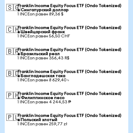
Franklin Income Equity Focus ETF (Ondo Tokenized)
🇸🇬
в Сингапурский доллар
1 INCEon равен 89,36 $
Franklin Income Equity Focus ETF (Ondo Tokenized)
🇨🇭
в Швейцарский франк
1 INCEon равен 56,50 CHF
Franklin Income Equity Focus ETF (Ondo Tokenized)
🇧🇷
в Бразильский реал
1 INCEon равен 356,43 R$
Franklin Income Equity Focus ETF (Ondo Tokenized)
🇧🇩
в Бангладешская така
1 INCEon равен 8 629,40 ৳
Franklin Income Equity Focus ETF (Ondo Tokenized)
🇵🇭
в Филиппинское песо
1 INCEon равен 4 244,53 ₱
Franklin Income Equity Focus ETF (Ondo Tokenized)
🇵🇱
в Польский злотый
1 INCEon равен 259,77 zł