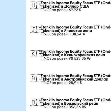
Franklin Income Equity Focus ETF (Ond
🇺🇸
Tokenized) в Доллар США
1 INCEon равен 69,92 $
Franklin Income Equity Focus ETF (Ond
🇯🇵
Tokenized) в Японская иена
1 INCEon равен 11 011,64 ¥
Franklin Income Equity Focus ETF (Ond
🇰🇷
Tokenized) в Южнокорейская вона
1 INCEon равен 98 523,35 ₩
Franklin Income Equity Focus ETF (Ond
🇦🇺
Tokenized) в Австралийский доллар
1 INCEon равен 98,94 $
Franklin Income Equity Focus ETF (Ond
🇧🇷
Tokenized) в Бразильский реал
1 INCEon равен 356,36 R$