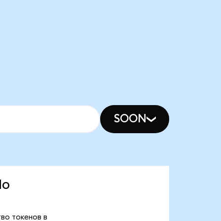
SOON
do
тво токенов в