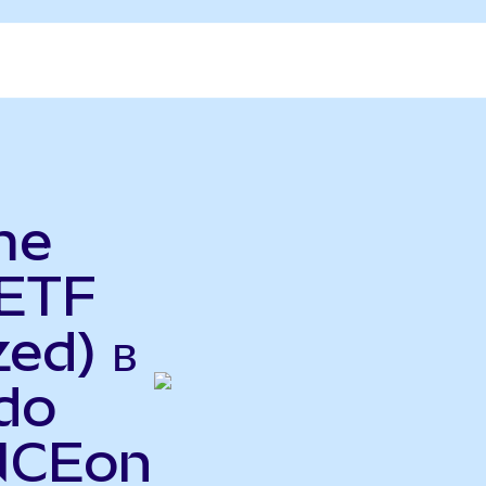
me
 ETF
ed) в
do
INCEon