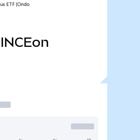
cus ETF (Ondo
INCEon
1ч
4ч
1Д