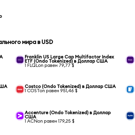
o
ального мира в USD
ША
Franklin US Large Cap Multifactor Index
ETF (Ondo Tokenized) в Доллар США
1 FLQLon равен 79,77 $
США
Costco (Ondo Tokenized) в Доллар США
1 COSTon равен 951,46 $
Accenture (Ondo Tokenized) в Доллар
США
1 ACNon равен 179,25 $