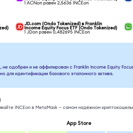
1 ACNon равен 2,5636 INCEon
n
JD.com (Ondo Tokenized) в Franklin
zed)
Income Equity Focus ETF (Ondo Tokenized)
1 JDon равен 0,482695 INCEon
 не одобрен и не аффилирован с Franklin Income Equity Focu
но для идентификации базового эталонного актива.
ы
нивайте INCEon в MetaMask — самом надёжном криптокошель
App Store