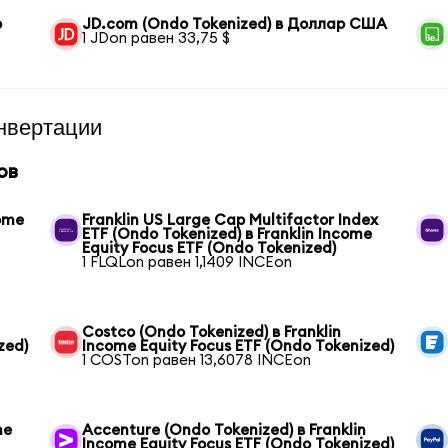
р
JD.com (Ondo Tokenized) в Доллар США
1 JDon равен 33,75 $
нвертации
ов
come
Franklin US Large Cap Multifactor Index
ETF (Ondo Tokenized) в Franklin Income
Equity Focus ETF (Ondo Tokenized)
1 FLQLon равен 1,1409 INCEon
Costco (Ondo Tokenized) в Franklin
zed)
Income Equity Focus ETF (Ondo Tokenized)
1 COSTon равен 13,6078 INCEon
me
Accenture (Ondo Tokenized) в Franklin
Income Equity Focus ETF (Ondo Tokenized)