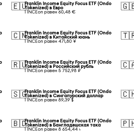
o
Franklin Income Equity Focus ETF (Ondo
🇪🇺
🇬
Tokenized) в Евро
1 INCEon равен 60,48 €
o
Franklin Income Equity Focus ETF (Ondo
🇨🇳
🇹
Tokenized) в Китайский юань
1 INCEon равен 471,80 ¥
o
Franklin Income Equity Focus ETF (Ondo
🇷🇺
🇨
Tokenized) в Российский рубль
1 INCEon равен 5 752,98 ₽
o
Franklin Income Equity Focus ETF (Ondo
🇸🇬
🇨
Tokenized) в Сингапурский доллар
1 INCEon равен 89,39 $
o
Franklin Income Equity Focus ETF (Ondo
🇧🇩
🇵
Tokenized) в Бангладешская така
1 INCEon равен 8 654,44 ৳