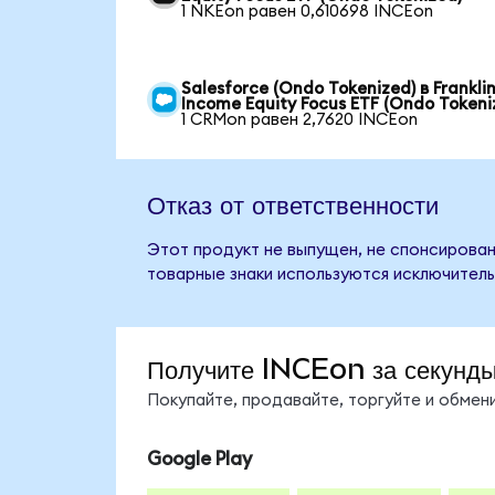
1 NKEon равен 0,610698 INCEon
Salesforce (Ondo Tokenized) в Frankli
Income Equity Focus ETF (Ondo Tokeni
1 CRMon равен 2,7620 INCEon
Отказ от ответственности
Этот продукт не выпущен, не спонсирован,
товарные знаки используются исключитель
Получите INCEon за секунд
Покупайте, продавайте, торгуйте и обме
Google Play