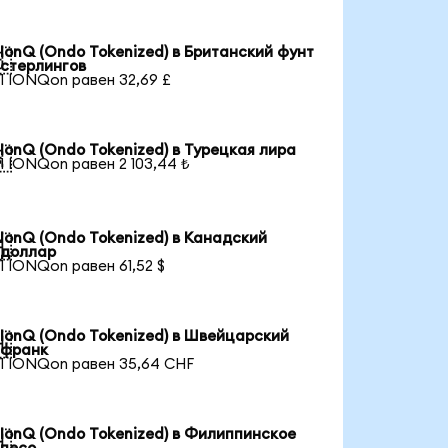
IonQ (Ondo Tokenized) в Британский фунт

стерлингов
1 IONQon равен 32,69 £
IonQ (Ondo Tokenized) в Турецкая лира

1 IONQon равен 2 103,44 ₺
IonQ (Ondo Tokenized) в Канадский

доллар
1 IONQon равен 61,52 $
IonQ (Ondo Tokenized) в Швейцарский

франк
1 IONQon равен 35,64 CHF
IonQ (Ondo Tokenized) в Филиппинское
