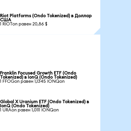
Riot Platforms (Ondo Tokenized) в Доллар
США
1 RIOTon равен 20,86 $
Franklin Focused Growth ETF (Ondo
Tokenized) в IonQ (Ondo Tokenized)
1 FFOGon равен 1,1345 IONQon
Global X Uranium ETF (Ondo Tokenized) в
IonQ (Ondo Tokenized)
1 URAon равен 1,0111 IONQon