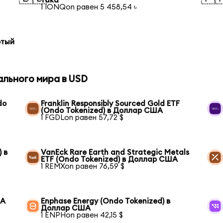
така
1 IONQon равен 5 458,54 ৳
отый
ального мира в USD
do
Franklin Responsibly Sourced Gold ETF
(Ondo Tokenized) в Доллар США
1 FGDLon равен 57,72 $
 в
VanEck Rare Earth and Strategic Metals
ETF (Ondo Tokenized) в Доллар США
1 REMXon равен 76,59 $
ША
Enphase Energy (Ondo Tokenized) в
Доллар США
1 ENPHon равен 42,15 $