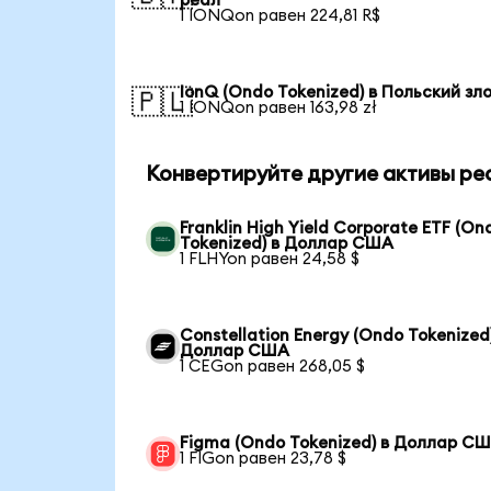
реал
1 IONQon равен 224,81 R$
IonQ (Ondo Tokenized) в Польский зл
🇵🇱
1 IONQon равен 163,98 zł
Конвертируйте другие активы ре
Franklin High Yield Corporate ETF (On
Tokenized) в Доллар США
1 FLHYon равен 24,58 $
Constellation Energy (Ondo Tokenized)
Доллар США
1 CEGon равен 268,05 $
Figma (Ondo Tokenized) в Доллар С
1 FIGon равен 23,78 $