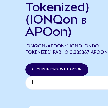
Tokenized)
(IONQon в
APOon)
IONQON/APOON: 1 IONQ (ONDO
TOKENIZED) РАВНО 0,335387 APOON
ОБМЕНЯТЬ IONQON НА APOON