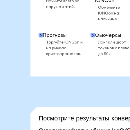
IONQon
Начните всего за
пару нажатий.
Обменяйте
IONQon на
наличные.
Прогнозы
Фьючерсы
Торгуйте IONQon и
Лонг или шорт
на рынках
токенов с плеч
криптопрогнозов.
до 50x.
Посмотрите результаты конв