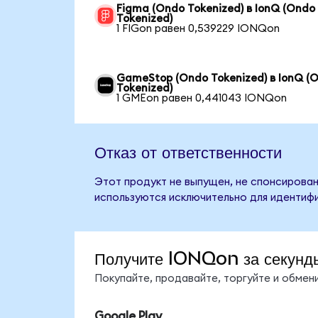
Figma (Ondo Tokenized) в IonQ (Ondo
Tokenized)
1 FIGon равен 0,539229 IONQon
GameStop (Ondo Tokenized) в IonQ (
Tokenized)
1 GMEon равен 0,441043 IONQon
Отказ от ответственности
Этот продукт не выпущен, не спонсирован
используются исключительно для идентифи
Получите IONQon за секунд
Покупайте, продавайте, торгуйте и обме
Google Play