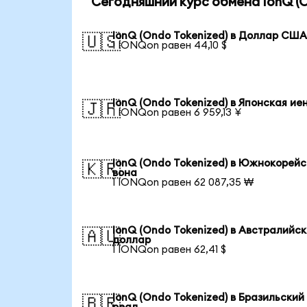
Сегодняшний курс обмена IonQ (O
IonQ (Ondo Tokenized) в Доллар СШ
🇺🇸
1 IONQon равен 44,10 $
IonQ (Ondo Tokenized) в Японская ие
🇯🇵
1 IONQon равен 6 959,13 ¥
IonQ (Ondo Tokenized) в Южнокорей
🇰🇷
вона
1 IONQon равен 62 087,35 ₩
IonQ (Ondo Tokenized) в Австралийс
🇦🇺
доллар
1 IONQon равен 62,41 $
IonQ (Ondo Tokenized) в Бразильский
🇧🇷