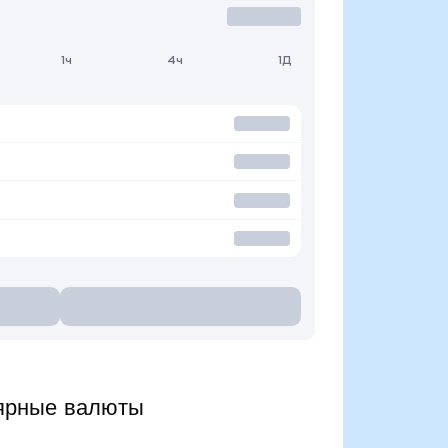
1ч
4ч
1Д
ярные валюты