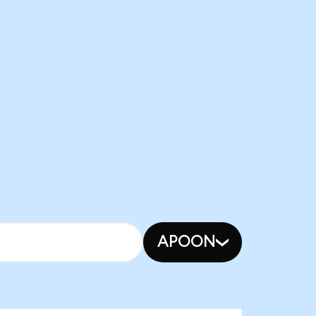
APOON