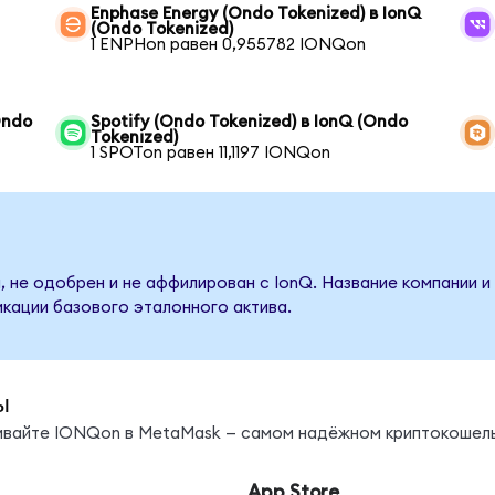
Enphase Energy (Ondo Tokenized) в IonQ
(Ondo Tokenized)
1 ENPHon равен 0,955782 IONQon
Ondo
Spotify (Ondo Tokenized) в IonQ (Ondo
Tokenized)
1 SPOTon равен 11,1197 IONQon
, не одобрен и не аффилирован с IonQ. Название компании и
кации базового эталонного актива.
ы
нивайте IONQon в MetaMask — самом надёжном криптокошель
App Store