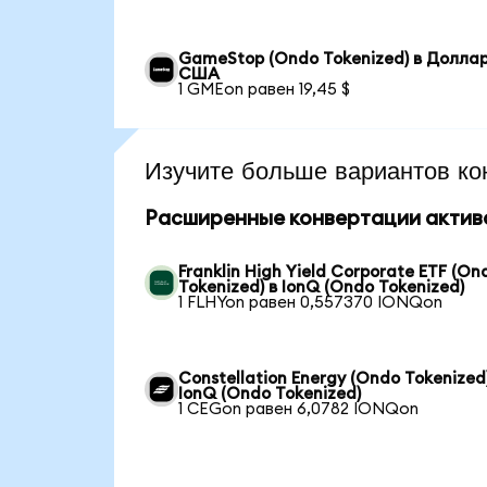
GameStop (Ondo Tokenized) в Долла
США
1 GMEon равен 19,45 $
Изучите больше вариантов ко
Расширенные конвертации актив
Franklin High Yield Corporate ETF (On
Tokenized) в IonQ (Ondo Tokenized)
1 FLHYon равен 0,557370 IONQon
Constellation Energy (Ondo Tokenized)
IonQ (Ondo Tokenized)
1 CEGon равен 6,0782 IONQon