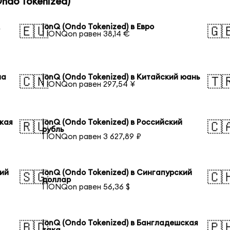
ndo Tokenized)
А
IonQ (Ondo Tokenized) в Евро
🇪🇺
🇬
1 IONQon равен 38,14 €
на
IonQ (Ondo Tokenized) в Китайский юань
🇨🇳
🇹
1 IONQon равен 297,54 ¥
ская
IonQ (Ondo Tokenized) в Российский
🇷🇺
🇨
рубль
1 IONQon равен 3 627,89 ₽
кий
IonQ (Ondo Tokenized) в Сингапурский
🇸🇬
🇨
доллар
1 IONQon равен 56,36 $
IonQ (Ondo Tokenized) в Бангладешская
🇧🇩
🇵