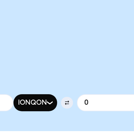
IONQON