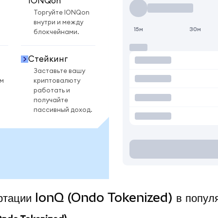
IONQon
Торгуйте IONQon
внутри и между
15м
30м
блокчейнами.
Стейкинг
Заставьте вашу
ом
криптовалюту
работать и
получайте
пассивный доход.
ертации IonQ (Ondo Tokenized) в попул