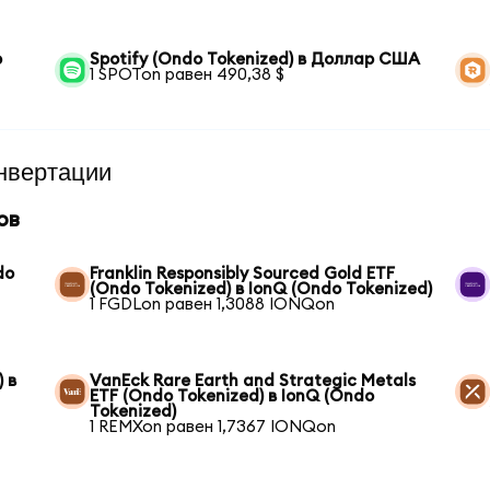
р
Spotify (Ondo Tokenized) в Доллар США
1 SPOTon равен 490,38 $
нвертации
ов
do
Franklin Responsibly Sourced Gold ETF
(Ondo Tokenized) в IonQ (Ondo Tokenized)
1 FGDLon равен 1,3088 IONQon
 в
VanEck Rare Earth and Strategic Metals
ETF (Ondo Tokenized) в IonQ (Ondo
Tokenized)
1 REMXon равен 1,7367 IONQon