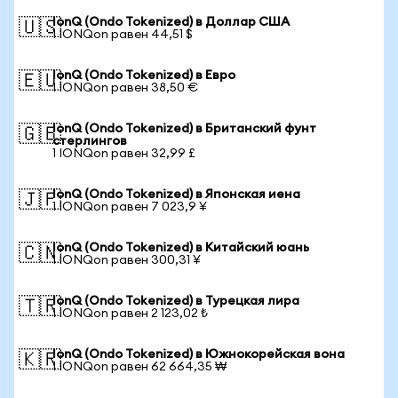
IonQ (Ondo Tokenized) в Доллар США
🇺🇸
1 IONQon равен 44,51 $
IonQ (Ondo Tokenized) в Евро
🇪🇺
1 IONQon равен 38,50 €
IonQ (Ondo Tokenized) в Британский фунт
🇬🇧
стерлингов
1 IONQon равен 32,99 £
IonQ (Ondo Tokenized) в Японская иена
🇯🇵
1 IONQon равен 7 023,9 ¥
IonQ (Ondo Tokenized) в Китайский юань
🇨🇳
1 IONQon равен 300,31 ¥
IonQ (Ondo Tokenized) в Турецкая лира
🇹🇷
1 IONQon равен 2 123,02 ₺
IonQ (Ondo Tokenized) в Южнокорейская вона
🇰🇷
1 IONQon равен 62 664,35 ₩