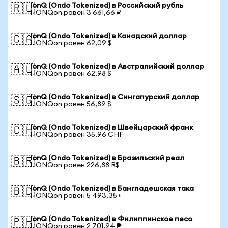
IonQ (Ondo Tokenized) в Российский рубль
🇷🇺
1 IONQon равен 3 661,66 ₽
IonQ (Ondo Tokenized) в Канадский доллар
🇨🇦
1 IONQon равен 62,09 $
IonQ (Ondo Tokenized) в Австралийский доллар
🇦🇺
1 IONQon равен 62,98 $
IonQ (Ondo Tokenized) в Сингапурский доллар
🇸🇬
1 IONQon равен 56,89 $
IonQ (Ondo Tokenized) в Швейцарский франк
🇨🇭
1 IONQon равен 35,96 CHF
IonQ (Ondo Tokenized) в Бразильский реал
🇧🇷
1 IONQon равен 226,88 R$
IonQ (Ondo Tokenized) в Бангладешская така
🇧🇩
1 IONQon равен 5 493,35 ৳
IonQ (Ondo Tokenized) в Филиппинское песо
🇵🇭
1 IONQon равен 2 701,94 ₱