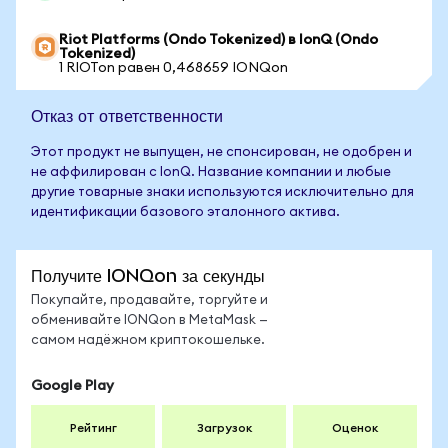
Riot Platforms (Ondo Tokenized) в IonQ (Ondo
Tokenized)
1 RIOTon равен 0,468659 IONQon
Отказ от ответственности
Этот продукт не выпущен, не спонсирован, не одобрен и
не аффилирован с IonQ. Название компании и любые
другие товарные знаки используются исключительно для
идентификации базового эталонного актива.
Получите IONQon за секунды
Покупайте, продавайте, торгуйте и
обменивайте IONQon в MetaMask —
самом надёжном криптокошельке.
Google Play
Рейтинг
Загрузок
Оценок