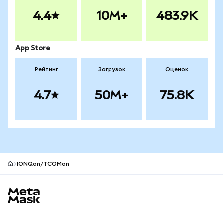
4.4
10M+
483.9K
App Store
Рейтинг
Загрузок
Оценок
4.7
50M+
75.8K
IONQon/TCOMon
Нижний колонтитул сайта MetaMask