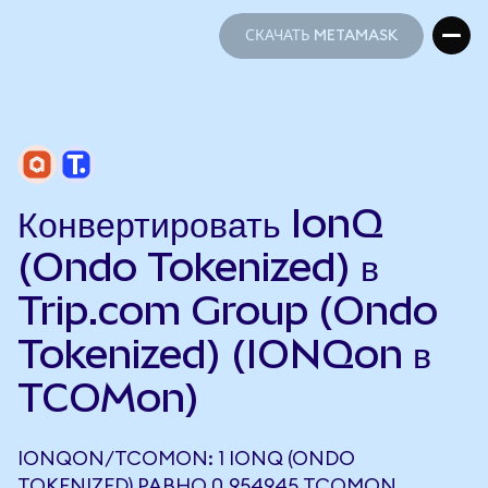
СКАЧАТЬ METAMASK
СКАЧАТЬ METAMASK
Конвертировать IonQ
(Ondo Tokenized) в
Trip.com Group (Ondo
Tokenized) (IONQon в
TCOMon)
IONQON/TCOMON: 1 IONQ (ONDO
TOKENIZED) РАВНО 0,954945 TCOMON