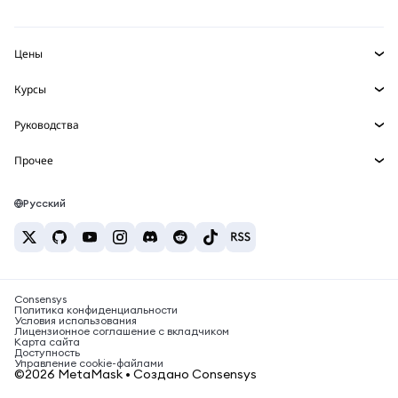
Инфопанель
Защита транзакций
Реальные активы
Зарабатывайте
Набор умных счетов
Агентский кошелек
НОВИНКА
Цены
Встроенные кошельки
Snaps
Цена Bitcoin
Курсы
MetaMask Connect
Цена Ethereum
Награды
НОВИНКА
BTC в USD
Цена Solana
Руководства
Snaps
Безопасность
ETH в USD
Купить BTC
Цена Shiba Inu
USDT в INR
Прочее
Сервисы Web3
Поддержка
Купить ETH
Цена Pepe
Исследуйте контент
BTC в USDT
Купить SOL
Карьера
Цена Tether
Bitcoin-кошелёк
Русский
BTC в INR
Купить PEPE
Контакты
Цена USDC
Кошелёк Solana
ETH в USDT
Купить USDT
Цена Chainlink
Лучшие крипто-карты
USDT в PHP
Купить USDC
Лучшие мобильные криптокошельки
BTC в EUR
Consensys
Купить SHIB
Что такое Polymarket?
Политика конфиденциальности
Условия использования
Купить BNB
Лицензионное соглашение с вкладчиком
Новости о налогах на криптовалюту
Карта сайта
Доступность
Как купить криптовалюту?
Управление cookie-файлами
©2026 MetaMask • Создано Consensys
Как продать биткоин?