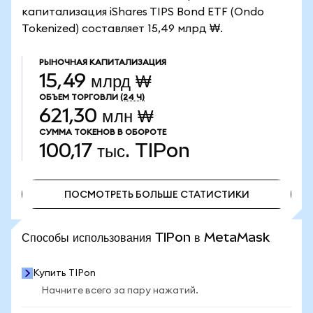
капитализация iShares TIPS Bond ETF (Ondo
Tokenized) составляет 15,49 млрд ₩.
РЫНОЧНАЯ КАПИТАЛИЗАЦИЯ
15,49 млрд ₩
ОБЪЕМ ТОРГОВЛИ
(24 Ч)
621,30 млн ₩
СУММА ТОКЕНОВ В ОБОРОТЕ
100,17 тыс.
TIPon
ПОСМОТРЕТЬ БОЛЬШЕ СТАТИСТИКИ
ПОСМОТРЕТЬ БОЛЬШЕ СТАТИСТИКИ
Способы использования TIPon в MetaMask
Купить TIPon
Начните всего за пару нажатий.