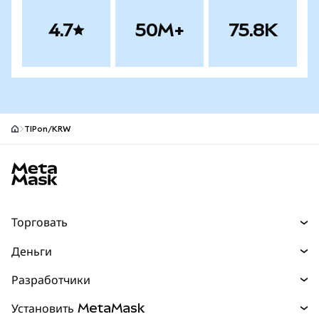
4.7
50M+
75.8K
TIPon/KRW
Нижний колонтитул сайта MetaMask
Торговать
Торговля
Деньги
Swaps
Покупайте
Разработчики
Прогнозы
НОВИНКА
Карта
Документация для разработчиков
Установить MetaMask
Перпы
НОВИНКА
mUSD
НОВИНКА