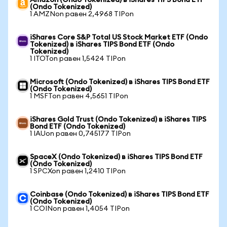
Amazon (Ondo Tokenized) в iShares TIPS Bond ETF
(Ondo Tokenized)
1 AMZNon равен 2,4968 TIPon
iShares Core S&P Total US Stock Market ETF (Ondo
Tokenized) в iShares TIPS Bond ETF (Ondo
Tokenized)
1 ITOTon равен 1,5424 TIPon
Microsoft (Ondo Tokenized) в iShares TIPS Bond ETF
(Ondo Tokenized)
1 MSFTon равен 4,5651 TIPon
iShares Gold Trust (Ondo Tokenized) в iShares TIPS
Bond ETF (Ondo Tokenized)
1 IAUon равен 0,745177 TIPon
SpaceX (Ondo Tokenized) в iShares TIPS Bond ETF
(Ondo Tokenized)
1 SPCXon равен 1,2410 TIPon
Coinbase (Ondo Tokenized) в iShares TIPS Bond ETF
(Ondo Tokenized)
1 COINon равен 1,4054 TIPon