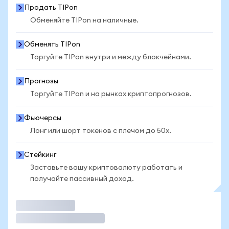
Продать TIPon
Обменяйте TIPon на наличные.
Обменять TIPon
Торгуйте TIPon внутри и между блокчейнами.
Прогнозы
Торгуйте TIPon и на рынках криптопрогнозов.
Фьючерсы
Лонг или шорт токенов с плечом до 50x.
Стейкинг
Заставьте вашу криптовалюту работать и
получайте пассивный доход.
Торговать