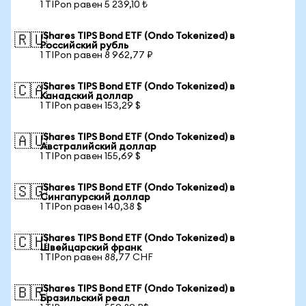
1 TIPon равен 5 239,10 ₺
iShares TIPS Bond ETF (Ondo Tokenized) в
🇷🇺
Российский рубль
1 TIPon равен 8 962,77 ₽
iShares TIPS Bond ETF (Ondo Tokenized) в
🇨🇦
Канадский доллар
1 TIPon равен 153,29 $
iShares TIPS Bond ETF (Ondo Tokenized) в
🇦🇺
Австралийский доллар
1 TIPon равен 155,69 $
iShares TIPS Bond ETF (Ondo Tokenized) в
🇸🇬
Сингапурский доллар
1 TIPon равен 140,38 $
iShares TIPS Bond ETF (Ondo Tokenized) в
🇨🇭
Швейцарский франк
1 TIPon равен 88,77 CHF
iShares TIPS Bond ETF (Ondo Tokenized) в
🇧🇷
Бразильский реал