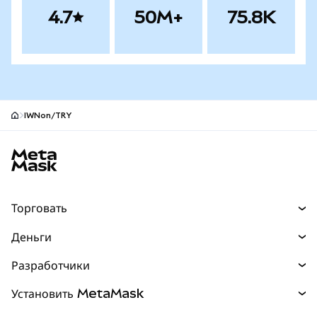
4.7
50M+
75.8K
IWNon/TRY
Нижний колонтитул сайта MetaMask
Торговать
Торговля
Деньги
Swaps
Покупайте
Разработчики
Прогнозы
НОВИНКА
Карта
Документация для разработчиков
Установить MetaMask
Перпы
НОВИНКА
mUSD
НОВИНКА
Инфопанель
Защита транзакций