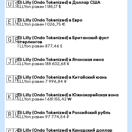
Eli Lilly (Ondo Tokenized) в Доллар США
🇺🇸
1 LLYon равен 1 185,17 $
Eli Lilly (Ondo Tokenized) в Евро
🇪🇺
1 LLYon равен 1 026,75 €
Eli Lilly (Ondo Tokenized) в Британский фунт
🇬🇧
стерлингов
1 LLYon равен 877,46 £
Eli Lilly (Ondo Tokenized) в Японская иена
🇯🇵
1 LLYon равен 188 602,68 ¥
Eli Lilly (Ondo Tokenized) в Китайский юань
🇨🇳
1 LLYon равен 7 996,84 ¥
Eli Lilly (Ondo Tokenized) в Южнокорейская вона
🇰🇷
1 LLYon равен 1 681 155,42 ₩
Eli Lilly (Ondo Tokenized) в Российский рубль
🇷🇺
1 LLYon равен 97 774,54 ₽
Eli Lilly (Ondo Tokenized) в Канадский доллар