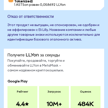
Tokenized)
1 ASTSon равен 0,058692 LLYon
Отказ от ответственности
Этот продукт не выпущен, не спонсирован, не одобрен и
не аффилирован с Eli Lilly. Название компании и любые
другие товарные знаки используются исключительно для
идентификации базового эталонного актива.
Получите LLYon за секунды
Покупайте, продавайте, торгуйте и
обменивайте LLYon в MetaMask —
самом надёжном криптокошельке.
Google Play
Рейтинг
Загрузок
Оценок
4.4
10M+
484K