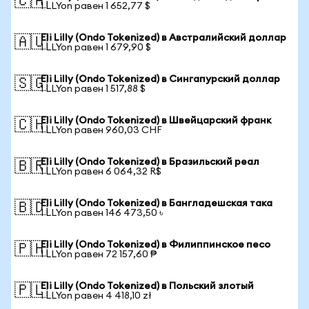
🇨🇦
1 LLYon равен 1 652,77 $
Eli Lilly (Ondo Tokenized) в Австралийский доллар
🇦🇺
1 LLYon равен 1 679,90 $
Eli Lilly (Ondo Tokenized) в Сингапурский доллар
🇸🇬
1 LLYon равен 1 517,88 $
Eli Lilly (Ondo Tokenized) в Швейцарский франк
🇨🇭
1 LLYon равен 960,03 CHF
Eli Lilly (Ondo Tokenized) в Бразильский реал
🇧🇷
1 LLYon равен 6 064,32 R$
Eli Lilly (Ondo Tokenized) в Бангладешская така
🇧🇩
1 LLYon равен 146 473,50 ৳
Eli Lilly (Ondo Tokenized) в Филиппинское песо
🇵🇭
1 LLYon равен 72 157,60 ₱
Eli Lilly (Ondo Tokenized) в Польский злотый
🇵🇱
1 LLYon равен 4 418,10 zł